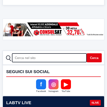
CERCA
Cerca
SEGUICI SUI SOCIAL
f
◎
▶
Facebook
Instagram
YouTube
LABTV LIVE
LIVE