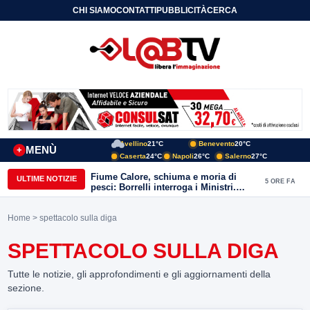
CHI SIAMO
CONTATTI
PUBBLICITÀ
CERCA
Avellino
21°C
Benevento
20°C
MENÙ
+
Caserta
24°C
Napoli
26°C
Salerno
27°C
Fiume Calore, schiuma e moria di
ULTIME NOTIZIE
5 ORE FA
pesci: Borrelli interroga i Ministri.
“Benevento paga l’assenza del
depuratore
Home
> spettacolo sulla diga
SPETTACOLO SULLA DIGA
Tutte le notizie, gli approfondimenti e gli aggiornamenti della
sezione.