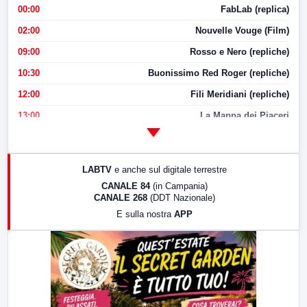
00:00
FabLab (replica)
02:00
Nouvelle Vouge (Film)
09:00
Rosso e Nero (repliche)
10:30
Buonissimo Red Roger (repliche)
12:00
Fili Meridiani (repliche)
13:00
La Mappa dei Piaceri
14:00
LabNews
17:00
LabNews (replica)
LABTV
e anche sul digitale terrestre
18:30
Di Faccia e di Profilo (repliche)
CANALE 84
(in Campania)
CANALE 268
(DDT Nazionale)
19:30
LabNews (Diretta)
E sulla nostra
APP
21:00
Free Sport
23:00
LabNews (replica)