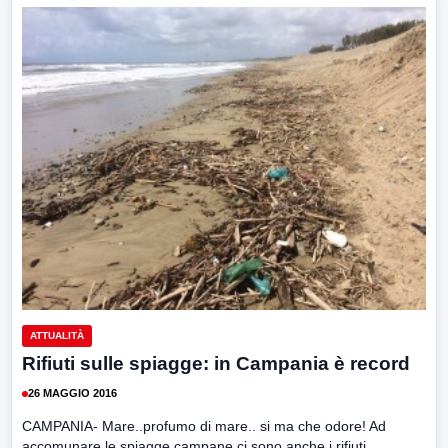
ATTUALITÀ
Rifiuti sulle spiagge: in Campania è record
26 MAGGIO 2016
CAMPANIA- Mare..profumo di mare.. si ma che odore! Ad
accomunare le spiagge campane ci sono anche i rifiuti...