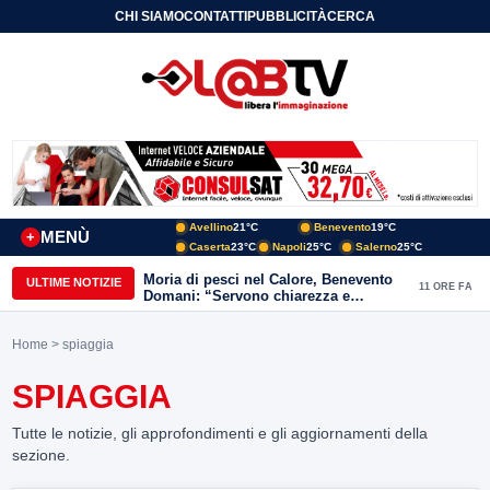
CHI SIAMO
CONTATTI
PUBBLICITÀ
CERCA
Avellino
21°C
Benevento
19°C
MENÙ
+
Caserta
23°C
Napoli
25°C
Salerno
25°C
Moria di pesci nel Calore, Benevento
ULTIME NOTIZIE
11 ORE FA
Domani: “Servono chiarezza e
approfondimenti sulla gestione
ambientale”
Home
> spiaggia
SPIAGGIA
Tutte le notizie, gli approfondimenti e gli aggiornamenti della
sezione.