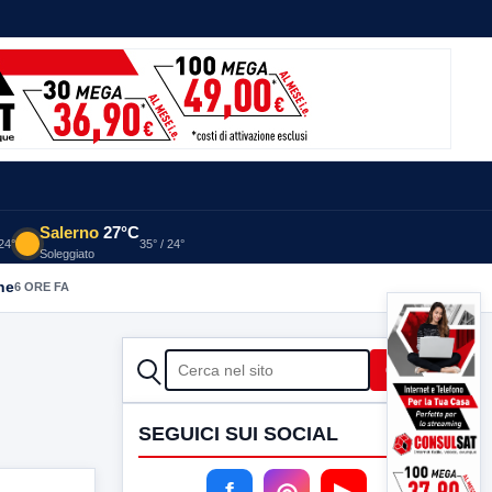
Salerno
27°C
 24°
35° / 24°
Soleggiato
he
6 ORE FA
CERCA
Cerca
SEGUICI SUI SOCIAL
f
◎
▶