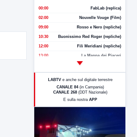
00:00
FabLab (replica)
02:00
Nouvelle Vouge (Film)
09:00
Rosso e Nero (repliche)
10:30
Buonissimo Red Roger (repliche)
12:00
Fili Meridiani (repliche)
13:00
La Mappa dei Piaceri
14:00
LabNews
17:00
LabNews (replica)
LABTV
e anche sul digitale terrestre
18:30
Di Faccia e di Profilo (repliche)
CANALE 84
(in Campania)
CANALE 268
(DDT Nazionale)
19:30
LabNews (Diretta)
E sulla nostra
APP
21:00
Free Sport
23:00
LabNews (replica)