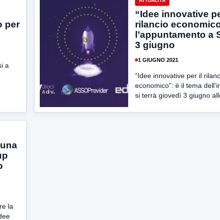
ATTUALITÀ
“Idee innovative pe
o per
rilancio economic
l’appuntamento a S
3 giugno
1 GIUGNO 2021
i a
“Idee innovative per il rilan
economico”: è il tema dell’
si terrà giovedì 3 giugno all
 una
up
o
re la
idee