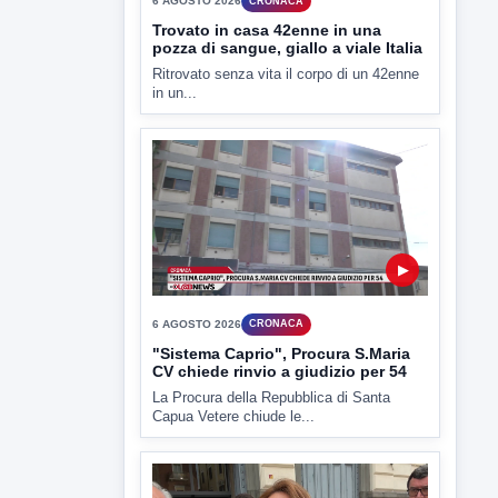
6 AGOSTO 2026
CRONACA
Trovato in casa 42enne in una
pozza di sangue, giallo a viale Italia
Ritrovato senza vita il corpo di un 42enne
in un...
▶
6 AGOSTO 2026
CRONACA
"Sistema Caprio", Procura S.Maria
CV chiede rinvio a giudizio per 54
La Procura della Repubblica di Santa
Capua Vetere chiude le...