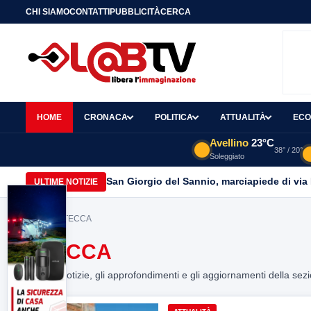
CHI SIAMO
CONTATTI
PUBBLICITÀ
CERCA
HOME
CRONACA
POLITICA
ATTUALITÀ
ECO
Avellino
23°C
38° / 20°
Soleggiato
San Giorgio del Sannio, marciapiede di via
ULTIME NOTIZIE
Home
> STECCA
STECCA
Tutte le notizie, gli approfondimenti e gli aggiornamenti della sez