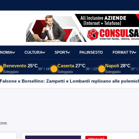
NOMIA
CULTURA
SPORT
PALINSESTO
FORMAT TV
Benevento
25°C
Caserta
27°C
Napoli
28°C
39° / 19°
36° / 22°
35° /
Soleggiato
Soleggiato
Soleggiato
 Falcone e Borsellino: Zampetti e Lombardi replicano alle polemic
ione.