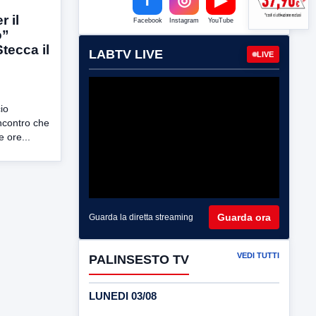
r il
Facebook
Instagram
YouTube
o”
tecca il
LABTV LIVE
LIVE
cio
incontro che
e ore...
Guarda ora
Guarda la diretta streaming
VEDI TUTTI
PALINSESTO TV
LUNEDI 03/08