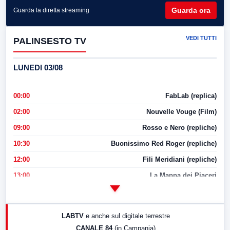
Guarda ora
Guarda la diretta streaming
VEDI TUTTI
PALINSESTO TV
LUNEDI 03/08
00:00
FabLab (replica)
02:00
Nouvelle Vouge (Film)
09:00
Rosso e Nero (repliche)
10:30
Buonissimo Red Roger (repliche)
12:00
Fili Meridiani (repliche)
13:00
La Mappa dei Piaceri
14:00
LabNews
17:00
LabNews (replica)
LABTV
e anche sul digitale terrestre
18:30
Di Faccia e di Profilo (repliche)
CANALE 84
(in Campania)