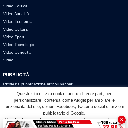
Video Politica
Video Attualità
Video Economia
Video Cultura
Video Sport
Video Tecnologie
Video Curiosità
Video
PUBBLICITÀ
Richiesta pubblicazione articoli/banner
Questo sito utilizza cookie, anche di terze parti, per
SEGUICI SUI SOCIAL
personalizzare i contenuti come widget per ampliare le
f
◎
▶
funzionalità del sito, opzioni Facebook, Twitter e social e funzioni
pubblicitarie di Google.
Facebook
Instagram
YouTube
×
Chiudendo questo banner, scorrendo questa pagina o cliccando
su qualunque suo elemento acconsenti all'uso dei cookie.