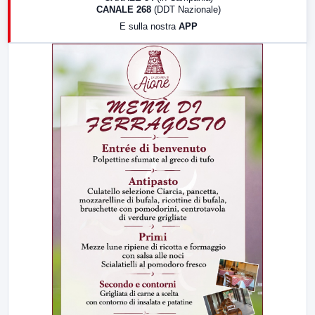
CANALE 268
(DDT Nazionale)
19:30
LabNews (Diretta)
E sulla nostra
APP
21:00
Free Sport
23:00
LabNews (replica)