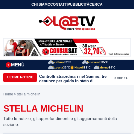
CHI SIAMO
CONTATTI
PUBBLICITÀ
CERCA
Avellino
32°C
Benevento
35°C
MENÙ
+
Caserta
33°C
Napoli
33°C
Salerno
34°C
Controlli straordinari nel Sannio: tre
ULTIME NOTIZIE
8 ORE FA
denunce per guida in stato di
ebbrezza, un arresto e 1.500 kg di
conserve sequestrate
Home
> stella michelin
STELLA MICHELIN
Tutte le notizie, gli approfondimenti e gli aggiornamenti della
sezione.