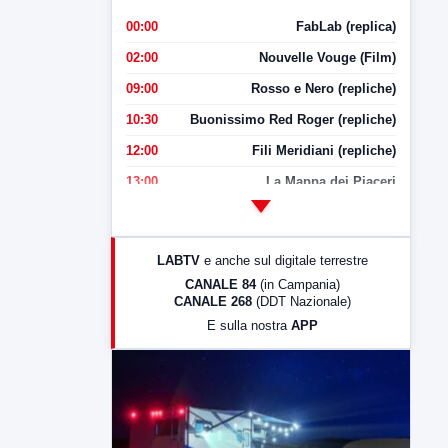
00:00
FabLab (replica)
02:00
Nouvelle Vouge (Film)
09:00
Rosso e Nero (repliche)
10:30
Buonissimo Red Roger (repliche)
12:00
Fili Meridiani (repliche)
13:00
La Mappa dei Piaceri
14:00
LabNews
17:00
LabNews (replica)
LABTV
e anche sul digitale terrestre
18:30
Di Faccia e di Profilo (repliche)
CANALE 84
(in Campania)
CANALE 268
(DDT Nazionale)
19:30
LabNews (Diretta)
E sulla nostra
APP
21:00
Free Sport
23:00
LabNews (replica)