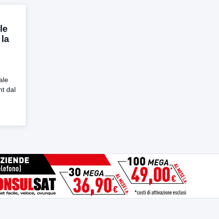
le
 la
ale
t dal