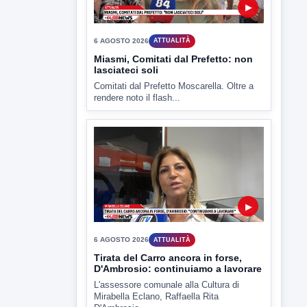
Miasmi, Comitati dal Prefetto: non
lasciateci soli
Comitati dal Prefetto Moscarella. Oltre a
rendere noto il flash...
▶
6 AGOSTO 2026
ATTUALITÀ
Tirata del Carro ancora in forse,
D'Ambrosio: continuiamo a lavorare
L'assessore comunale alla Cultura di
Mirabella Eclano, Raffaella Rita
D'Ambrosio,...