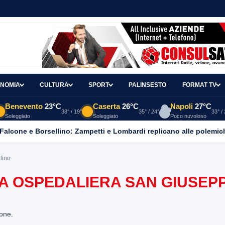
NOMIA
CULTURA
SPORT
PALINSESTO
FORMAT TV
Benevento
23°C
Caserta
26°C
Napoli
27°C
38° / 19°
35° / 24°
33° /
Soleggiato
Soleggiato
Poco nuvoloso
 Falcone e Borsellino: Zampetti e Lombardi replicano alle polemic
lino
DA OSPEDALIERA SAN GIUSEP
ione.