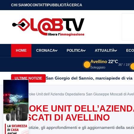
CHI SIAMO
CONTATTI
PUBBLICITÀ
CERCA
HOME
CRONACA
POLITICA
ATTUALITÀ
ECO
Avellino
22°C
36° / 19°
Soleggiato
San Giorgio del Sannio, marciapiede di via
ULTIME NOTIZIE
Home
> Stroke Unit dell’Azienda Ospedaliera San Giuseppe Moscati di Avel
STROKE UNIT DELL’AZIEN
MOSCATI DI AVELLINO
Tutte le notizie, gli approfondimenti e gli aggiornamenti della sez