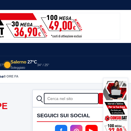
Salerno
27°C
 27°
34° / 25°
Soleggiato
he
8 ORE FA
CERCA
Cerca
PE
SEGUICI SUI SOCIAL
f
◎
▶