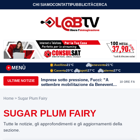
CHI SIAMO
CONTATTI
PUBBLICITÀ
CERCA
Avellino
21°C
Benevento
21°C
MENÙ
+
Caserta
25°C
Napoli
27°C
Salerno
27°C
Imprese sotto pressione, Fucci: “A
ULTIME NOTIZIE
10 ORE FA
settembre mobilitazione da Benevento
e Avellino”
Home
> Sugar Plum Fairy
SUGAR PLUM FAIRY
Tutte le notizie, gli approfondimenti e gli aggiornamenti della
sezione.