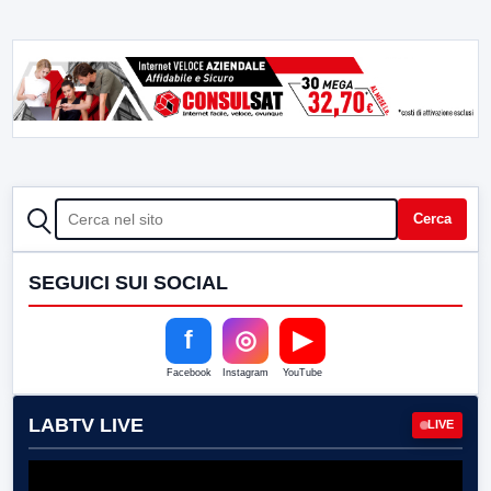
CERCA
Cerca
SEGUICI SUI SOCIAL
f
◎
▶
Facebook
Instagram
YouTube
LABTV LIVE
LIVE