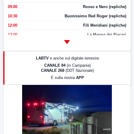
09:00
Rosso e Nero (repliche)
10:30
Buonissimo Red Roger (repliche)
12:00
Fili Meridiani (repliche)
13:00
La Mappa dei Piaceri
14:00
LabNews
17:00
LabNews (replica)
LABTV
e anche sul digitale terrestre
18:30
Di Faccia e di Profilo (repliche)
CANALE 84
(in Campania)
CANALE 268
(DDT Nazionale)
19:30
LabNews (Diretta)
E sulla nostra
APP
21:00
Free Sport
23:00
LabNews (replica)