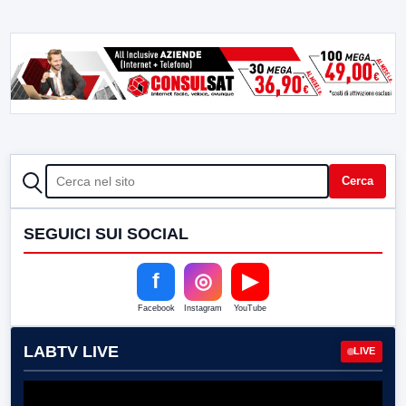
CERCA
Cerca
SEGUICI SUI SOCIAL
f
◎
▶
Facebook
Instagram
YouTube
LABTV LIVE
LIVE