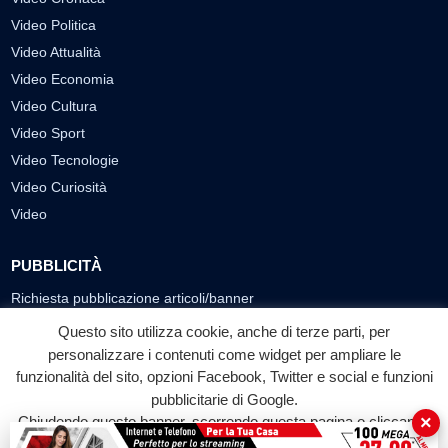
Video Politica
Video Attualità
Video Economia
Video Cultura
Video Sport
Video Tecnologie
Video Curiosità
Video
PUBBLICITÀ
Richiesta pubblicazione articoli/banner
Questo sito utilizza cookie, anche di terze parti, per
SEGUICI SUI SOCIAL
personalizzare i contenuti come widget per ampliare le
funzionalità del sito, opzioni Facebook, Twitter e social e funzioni
f
◎
▶
pubblicitarie di Google.
Facebook
Instagram
YouTube
×
Chiudendo questo banner, scorrendo questa pagina o cliccando
su qualunque suo elemento acconsenti all'uso dei cookie.