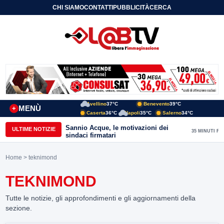
CHI SIAMO
CONTATTI
PUBBLICITÀ
CERCA
Avellino
37°C
Benevento
39°C
MENÙ
+
Caserta
36°C
Napoli
35°C
Salerno
34°C
Sannio Acque, le motivazioni dei
ULTIME NOTIZIE
35 MINUTI FA
sindaci firmatari
Home
> teknimond
TEKNIMOND
Tutte le notizie, gli approfondimenti e gli aggiornamenti della
sezione.