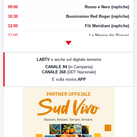
09:00
Rosso e Nero (repliche)
10:30
Buonissimo Red Roger (repliche)
12:00
Fili Meridiani (repliche)
13:00
La Mappa dei Piaceri
14:00
LabNews
17:00
LabNews (replica)
LABTV
e anche sul digitale terrestre
18:30
Di Faccia e di Profilo (repliche)
CANALE 84
(in Campania)
CANALE 268
(DDT Nazionale)
19:30
LabNews (Diretta)
E sulla nostra
APP
21:00
Free Sport
23:00
LabNews (replica)