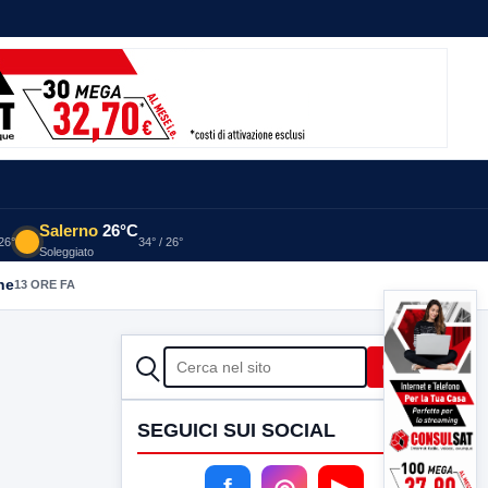
Salerno
26°C
 26°
34° / 26°
Soleggiato
he
13 ORE FA
CERCA
Cerca
SEGUICI SUI SOCIAL
f
◎
▶