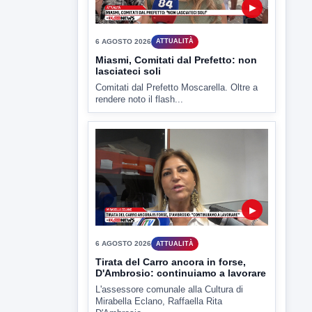
▶
6 AGOSTO 2026
CRONACA
"Sistema Caprio", Procura S.Maria
CV chiede rinvio a giudizio per 54
La Procura della Repubblica di Santa
Capua Vetere chiude le...
▶
6 AGOSTO 2026
ATTUALITÀ
Miasmi, Comitati dal Prefetto: non
lasciateci soli