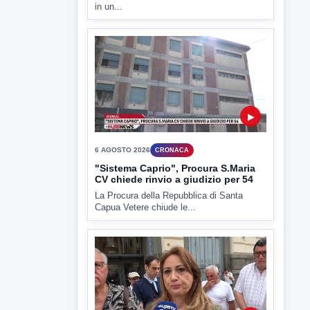
ULTIMI VIDEO
TUTTI I VIDEO
▶
6 AGOSTO 2026
CRONACA
Trovato in casa 42enne in una
pozza di sangue, giallo a viale Italia
Ritrovato senza vita il corpo di un 42enne
in un...