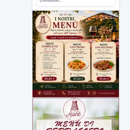
Comitati dal Prefetto Moscarella. Oltre a
rendere noto il flash...
▶
6 AGOSTO 2026
ATTUALITÀ
Tirata del Carro ancora in forse,
D'Ambrosio: continuiamo a lavorare
L'assessore comunale alla Cultura di
Mirabella Eclano, Raffaella Rita
D'Ambrosio,...