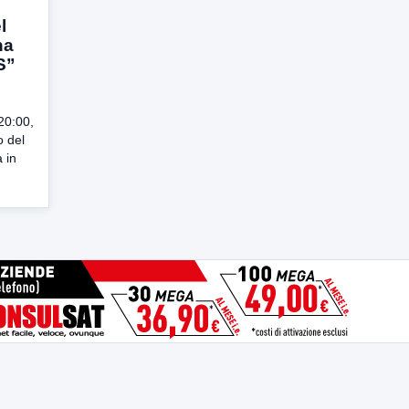
l
na
S”
20:00,
o del
 in