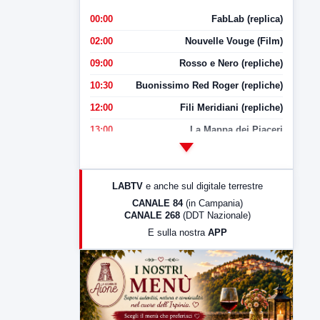
00:00
FabLab (replica)
02:00
Nouvelle Vouge (Film)
09:00
Rosso e Nero (repliche)
10:30
Buonissimo Red Roger (repliche)
12:00
Fili Meridiani (repliche)
13:00
La Mappa dei Piaceri
14:00
LabNews
17:00
LabNews (replica)
LABTV
e anche sul digitale terrestre
18:30
Di Faccia e di Profilo (repliche)
CANALE 84
(in Campania)
CANALE 268
(DDT Nazionale)
19:30
LabNews (Diretta)
E sulla nostra
APP
21:00
Free Sport
23:00
LabNews (replica)