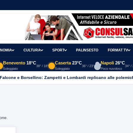
NOMIA
CULTURA
SPORT
PALINSESTO
FORMAT TV
Benevento
18°C
Caserta
23°C
Napoli
26°C
38° / 18°
36° / 23°
34° /
Soleggiato
Soleggiato
Poco nuvoloso
 Falcone e Borsellino: Zampetti e Lombardi replicano alle polemic
ione.