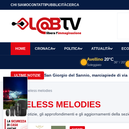
CHI SIAMO
CONTATTI
PUBBLICITÀ
CERCA
HOME
CRONACA
POLITICA
ATTUALITÀ
ECO
Avellino
20°C
36° / 20°
Soleggiato
San Giorgio del Sannio, marciapiede di via
ULTIME NOTIZIE
Home
> timeless melodies
TIMELESS MELODIES
Tutte le notizie, gli approfondimenti e gli aggiornamenti della sez