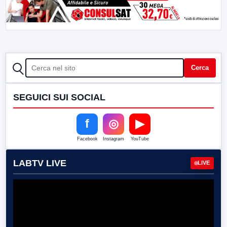
CERCA
Cerca
SEGUICI SUI SOCIAL
f
◎
▶
Facebook
Instagram
YouTube
LABTV LIVE
LIVE