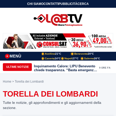
CHI SIAMO
CONTATTI
PUBBLICITÀ
CERCA
Avellino
21°C
Benevento
20°C
MENÙ
+
Caserta
24°C
Napoli
27°C
Salerno
26°C
Inquinamento Calore: LIPU Benevento
ULTIME NOTIZIE
9 ORE FA
chiede trasparenza. “Basta emergenze:
non possiamo continuare a trattare i
nostri corsi d’acqua come semplici
Home
> Torella dei Lombardi
canali di scarico
TORELLA DEI LOMBARDI
Tutte le notizie, gli approfondimenti e gli aggiornamenti della
sezione.