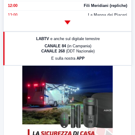
12:00
Fili Meridiani (repliche)
13:00
La Mappa dei Piaceri
14:00
LabNews
17:00
LabNews (replica)
LABTV
e anche sul digitale terrestre
18:30
Di Faccia e di Profilo (repliche)
CANALE 84
(in Campania)
CANALE 268
(DDT Nazionale)
19:30
LabNews (Diretta)
E sulla nostra
APP
21:00
Free Sport
23:00
LabNews (replica)