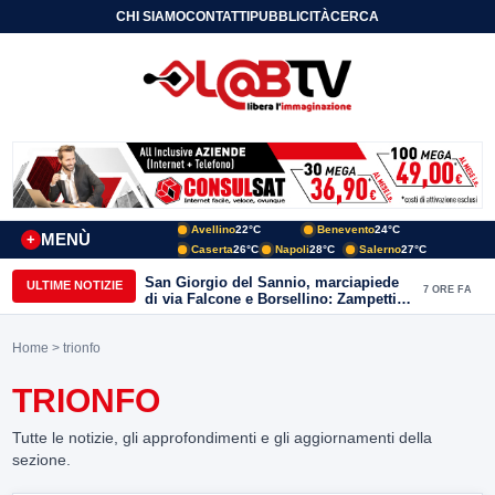
CHI SIAMO
CONTATTI
PUBBLICITÀ
CERCA
Avellino
22°C
Benevento
24°C
MENÙ
+
Caserta
26°C
Napoli
28°C
Salerno
27°C
San Giorgio del Sannio, marciapiede
ULTIME NOTIZIE
7 ORE FA
di via Falcone e Borsellino: Zampetti e
Lombardi replicano alle polemiche
Home
> trionfo
TRIONFO
Tutte le notizie, gli approfondimenti e gli aggiornamenti della
sezione.