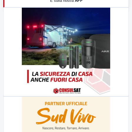
E sulla nostra
APP
21:00
Free Sport
23:00
LabNews (replica)