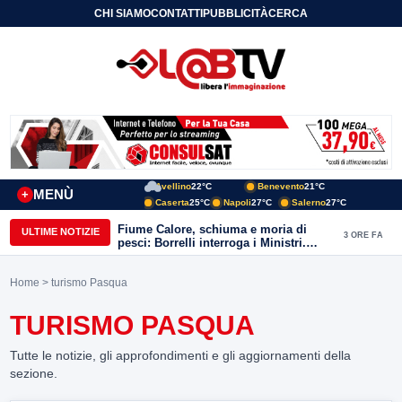
CHI SIAMO
CONTATTI
PUBBLICITÀ
CERCA
Avellino
22°C
Benevento
21°C
MENÙ
+
Caserta
25°C
Napoli
27°C
Salerno
27°C
Fiume Calore, schiuma e moria di
ULTIME NOTIZIE
3 ORE FA
pesci: Borrelli interroga i Ministri.
“Benevento paga l’assenza del
depuratore
Home
> turismo Pasqua
TURISMO PASQUA
Tutte le notizie, gli approfondimenti e gli aggiornamenti della
sezione.