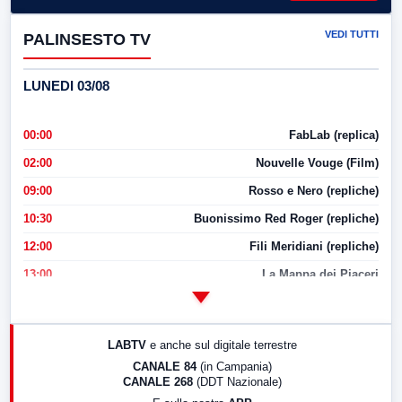
VEDI TUTTI
PALINSESTO TV
LUNEDI 03/08
00:00
FabLab (replica)
02:00
Nouvelle Vouge (Film)
09:00
Rosso e Nero (repliche)
10:30
Buonissimo Red Roger (repliche)
12:00
Fili Meridiani (repliche)
13:00
La Mappa dei Piaceri
14:00
LabNews
17:00
LabNews (replica)
LABTV
e anche sul digitale terrestre
18:30
Di Faccia e di Profilo (repliche)
CANALE 84
(in Campania)
CANALE 268
(DDT Nazionale)
19:30
LabNews (Diretta)