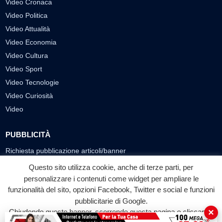
Video Cronaca
Video Politica
Video Attualità
Video Economia
Video Cultura
Video Sport
Video Tecnologie
Video Curiosità
Video
PUBBLICITÀ
Richiesta pubblicazione articoli/banner
Questo sito utilizza cookie, anche di terze parti, per
SEGUICI SUI SOCIAL
personalizzare i contenuti come widget per ampliare le
funzionalità del sito, opzioni Facebook, Twitter e social e funzioni
f
◎
▶
pubblicitarie di Google.
Facebook
Instagram
YouTube
×
Chiudendo questo banner, scorrendo questa pagina o cliccando