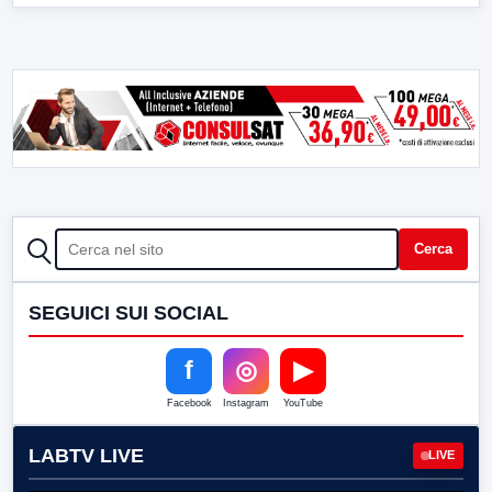
CERCA
Cerca
SEGUICI SUI SOCIAL
f
◎
▶
Facebook
Instagram
YouTube
LABTV LIVE
LIVE