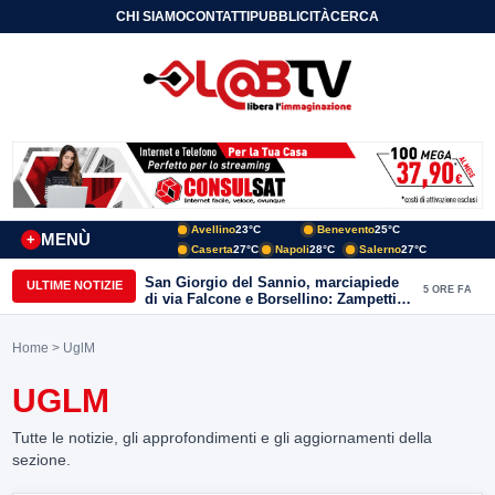
CHI SIAMO
CONTATTI
PUBBLICITÀ
CERCA
Avellino
23°C
Benevento
25°C
MENÙ
+
Caserta
27°C
Napoli
28°C
Salerno
27°C
San Giorgio del Sannio, marciapiede
ULTIME NOTIZIE
5 ORE FA
di via Falcone e Borsellino: Zampetti e
Lombardi replicano alle polemiche
Home
> UglM
UGLM
Tutte le notizie, gli approfondimenti e gli aggiornamenti della
sezione.