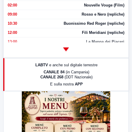
02:00
Nouvelle Vouge (Film)
09:00
Rosso e Nero (repliche)
10:30
Buonissimo Red Roger (repliche)
12:00
Fili Meridiani (repliche)
13:00
La Mappa dei Piaceri
14:00
LabNews
17:00
LabNews (replica)
LABTV
e anche sul digitale terrestre
18:30
Di Faccia e di Profilo (repliche)
CANALE 84
(in Campania)
CANALE 268
(DDT Nazionale)
19:30
LabNews (Diretta)
E sulla nostra
APP
21:00
Free Sport
23:00
LabNews (replica)