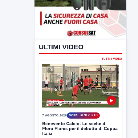
ULTIMI VIDEO
TUTTI I VIDEO
▶
7 AGOSTO 2026
SPORT BENEVENTO
Benevento Calcio: Le scelte di
Floro Flores per il debutto di Coppa
Italia
Il Benevento è pronto al debutto di Coppa
Italia. Scelte...