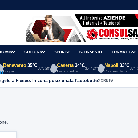
NOMIA
CULTURA
SPORT
PALINSESTO
FORMAT TV
Benevento
35°C
Caserta
34°C
Napoli
33°C
38° / 20°
35° / 24°
33° /
Pioggia
Poco nuvoloso
Poco nuvoloso
Angelo a Piesco. In zona posizionata l’autobotte
3 ORE FA
ione.