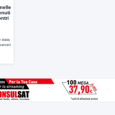
nelle
enuti
ntri
o
 stata
carceri