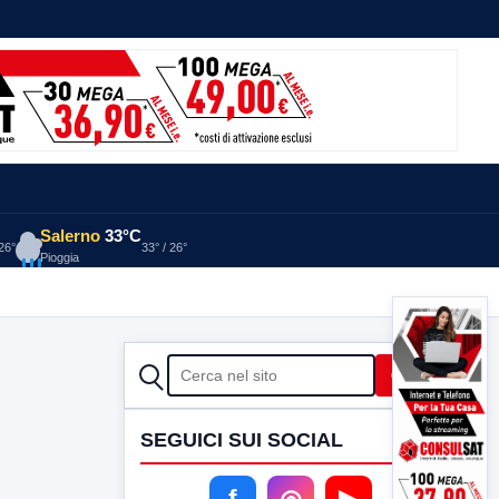
Salerno
33°C
 26°
33° / 26°
Pioggia
CERCA
Cerca
SEGUICI SUI SOCIAL
f
◎
▶