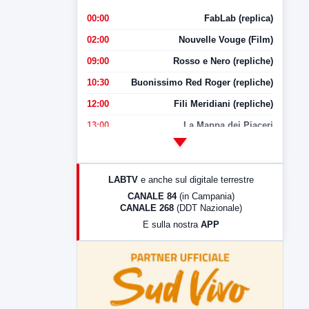
00:00
FabLab (replica)
02:00
Nouvelle Vouge (Film)
09:00
Rosso e Nero (repliche)
10:30
Buonissimo Red Roger (repliche)
12:00
Fili Meridiani (repliche)
13:00
La Mappa dei Piaceri
14:00
LabNews
17:00
LabNews (replica)
LABTV
e anche sul digitale terrestre
18:30
Di Faccia e di Profilo (repliche)
CANALE 84
(in Campania)
CANALE 268
(DDT Nazionale)
19:30
LabNews (Diretta)
E sulla nostra
APP
21:00
Free Sport
23:00
LabNews (replica)