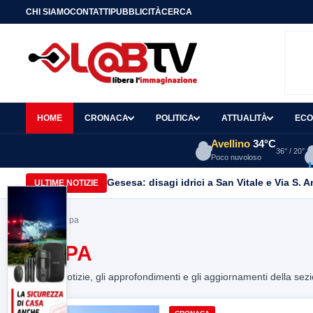
CHI SIAMO
CONTATTI
PUBBLICITÀ
CERCA
HOME
CRONACA
POLITICA
ATTUALITÀ
ECO
Avellino
34°C
36° / 20°
Poco nuvoloso
Gesesa: disagi idrici a San Vitale e Via S. 
ULTIME NOTIZIE
Home
> uil pa
UIL PA
Tutte le notizie, gli approfondimenti e gli aggiornamenti della sez