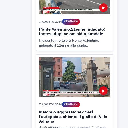
7 AGOSTO 2026
CRONACA
Ponte Valentino,21enne indagato:
ipotesi duplice omicidio stradale
Incidente mortale a Ponte Valentino,
indagato il 21enne alla guida...
▶
7 AGOSTO 2026
CRONACA
Malore o aggressione? Sarà
l'autopsia a chiarire il giallo di Villa
Adriana
Sarà affidato con ogni probabilità all'inizio
della prossima settimana l'incarico...