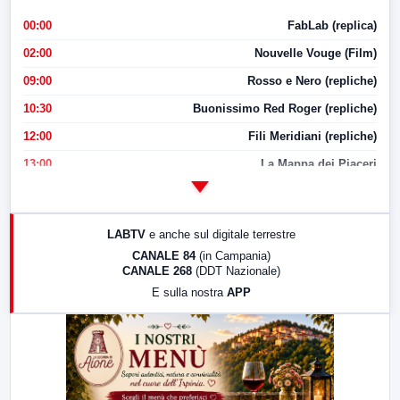
00:00
FabLab (replica)
02:00
Nouvelle Vouge (Film)
09:00
Rosso e Nero (repliche)
10:30
Buonissimo Red Roger (repliche)
12:00
Fili Meridiani (repliche)
13:00
La Mappa dei Piaceri
14:00
LabNews
17:00
LabNews (replica)
LABTV
e anche sul digitale terrestre
18:30
Di Faccia e di Profilo (repliche)
CANALE 84
(in Campania)
CANALE 268
(DDT Nazionale)
19:30
LabNews (Diretta)
E sulla nostra
APP
21:00
Free Sport
23:00
LabNews (replica)