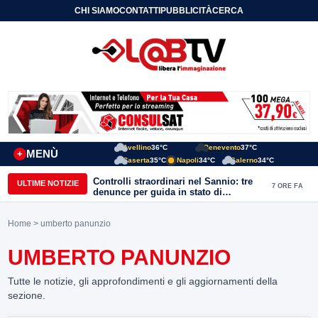
CHI SIAMO
CONTATTI
PUBBLICITÀ
CERCA
Avellino
36°C
Benevento
37°C
MENÙ
+
Caserta
35°C
Napoli
34°C
Salerno
34°C
Controlli straordinari nel Sannio: tre
ULTIME NOTIZIE
7 ORE FA
denunce per guida in stato di
ebbrezza, un arresto e 1.500 kg di
conserve sequestrate
Home
> umberto panunzio
UMBERTO PANUNZIO
Tutte le notizie, gli approfondimenti e gli aggiornamenti della
sezione.