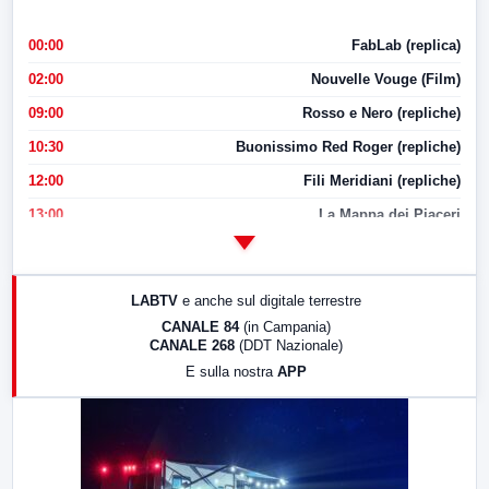
00:00
FabLab (replica)
02:00
Nouvelle Vouge (Film)
09:00
Rosso e Nero (repliche)
10:30
Buonissimo Red Roger (repliche)
12:00
Fili Meridiani (repliche)
13:00
La Mappa dei Piaceri
14:00
LabNews
17:00
LabNews (replica)
LABTV
e anche sul digitale terrestre
18:30
Di Faccia e di Profilo (repliche)
CANALE 84
(in Campania)
CANALE 268
(DDT Nazionale)
19:30
LabNews (Diretta)
E sulla nostra
APP
21:00
Free Sport
23:00
LabNews (replica)