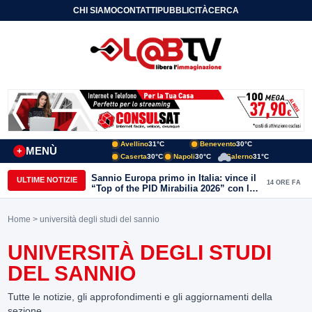
CHI SIAMO
CONTATTI
PUBBLICITÀ
CERCA
Avellino
31°C
Benevento
30°C
MENÙ
+
Caserta
30°C
Napoli
30°C
Salerno
31°C
Sannio Europa primo in Italia: vince il
ULTIME NOTIZIE
14 ORE FA
“Top of the PID Mirabilia 2026” con la
realtà virtuale nei musei del Sannio
Home
> università degli studi del sannio
UNIVERSITÀ DEGLI STUDI
DEL SANNIO
Tutte le notizie, gli approfondimenti e gli aggiornamenti della
sezione.