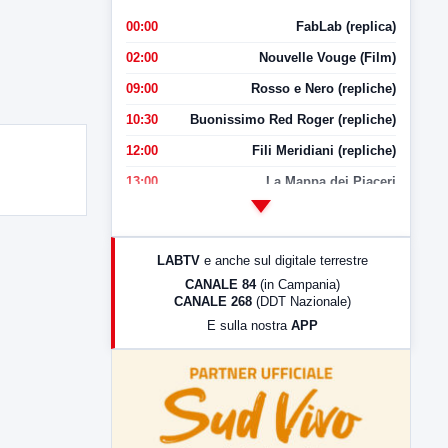
00:00
FabLab (replica)
02:00
Nouvelle Vouge (Film)
09:00
Rosso e Nero (repliche)
10:30
Buonissimo Red Roger (repliche)
12:00
Fili Meridiani (repliche)
13:00
La Mappa dei Piaceri
14:00
LabNews
17:00
LabNews (replica)
LABTV
e anche sul digitale terrestre
18:30
Di Faccia e di Profilo (repliche)
CANALE 84
(in Campania)
CANALE 268
(DDT Nazionale)
19:30
LabNews (Diretta)
E sulla nostra
APP
21:00
Free Sport
23:00
LabNews (replica)