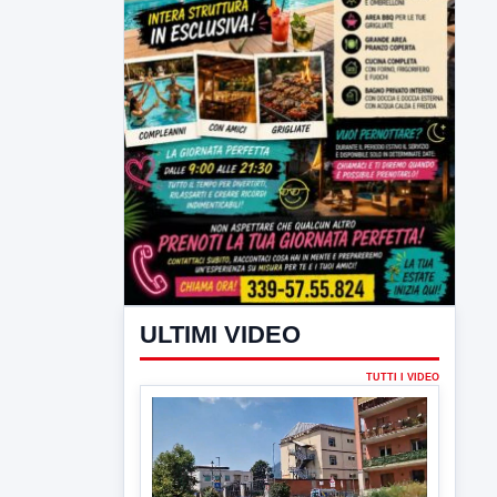
ULTIMI VIDEO
TUTTI I VIDEO
▶
6 AGOSTO 2026
CRONACA
Trovato in casa 42enne in una
pozza di sangue, giallo a viale Italia
Ritrovato senza vita il corpo di un 42enne