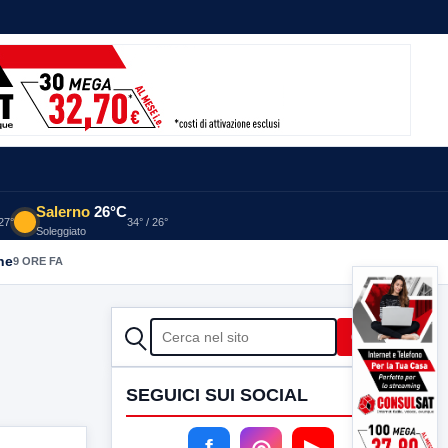
Salerno
26°C
 27°
34° / 26°
Soleggiato
he
9 ORE FA
CERCA
Cerca
SEGUICI SUI SOCIAL
f
◎
▶