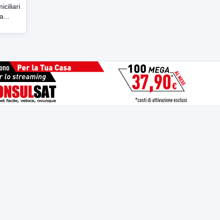
ciliari
a...