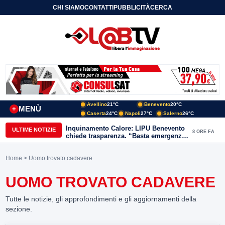
CHI SIAMO
CONTATTI
PUBBLICITÀ
CERCA
Avellino
21°C
Benevento
20°C
MENÙ
+
Caserta
24°C
Napoli
27°C
Salerno
26°C
Inquinamento Calore: LIPU Benevento
ULTIME NOTIZIE
8 ORE FA
chiede trasparenza. “Basta emergenze:
non possiamo continuare a trattare i
nostri corsi d’acqua come semplici
Home
> Uomo trovato cadavere
canali di scarico
UOMO TROVATO CADAVERE
Tutte le notizie, gli approfondimenti e gli aggiornamenti della
sezione.