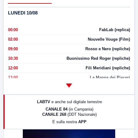
LUNEDI 10/08
00:00
FabLab (replica)
02:00
Nouvelle Vouge (Film)
09:00
Rosso e Nero (repliche)
10:30
Buonissimo Red Roger (repliche)
12:00
Fili Meridiani (repliche)
13:00
La Mappa dei Piaceri
14:00
LabNews
17:00
LabNews (replica)
LABTV
e anche sul digitale terrestre
18:30
Di Faccia e di Profilo (repliche)
CANALE 84
(in Campania)
CANALE 268
(DDT Nazionale)
19:30
LabNews (Diretta)
E sulla nostra
APP
21:00
Free Sport
23:00
LabNews (replica)