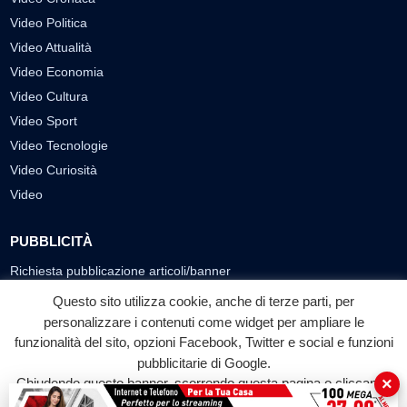
Video Politica
Video Attualità
Video Economia
Video Cultura
Video Sport
Video Tecnologie
Video Curiosità
Video
PUBBLICITÀ
Richiesta pubblicazione articoli/banner
Questo sito utilizza cookie, anche di terze parti, per
SEGUICI SUI SOCIAL
personalizzare i contenuti come widget per ampliare le
funzionalità del sito, opzioni Facebook, Twitter e social e funzioni
f
◎
▶
pubblicitarie di Google.
Facebook
Instagram
YouTube
×
Chiudendo questo banner, scorrendo questa pagina o cliccando
su qualunque suo elemento acconsenti all'uso dei cookie.