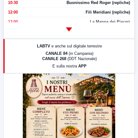
10:30
Buonissimo Red Roger (repliche)
12:00
Fili Meridiani (repliche)
13:00
La Mappa dei Piaceri
14:00
LabNews
17:00
LabNews (replica)
LABTV
e anche sul digitale terrestre
18:30
Di Faccia e di Profilo (repliche)
CANALE 84
(in Campania)
CANALE 268
(DDT Nazionale)
19:30
LabNews (Diretta)
E sulla nostra
APP
21:00
Free Sport
23:00
LabNews (replica)