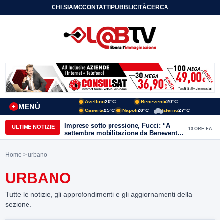
CHI SIAMO
CONTATTI
PUBBLICITÀ
CERCA
Avellino
20°C
Benevento
20°C
MENÙ
+
Caserta
25°C
Napoli
26°C
Salerno
27°C
Imprese sotto pressione, Fucci: “A
ULTIME NOTIZIE
13 ORE FA
settembre mobilitazione da Benevento
e Avellino”
Home
> urbano
URBANO
Tutte le notizie, gli approfondimenti e gli aggiornamenti della
sezione.