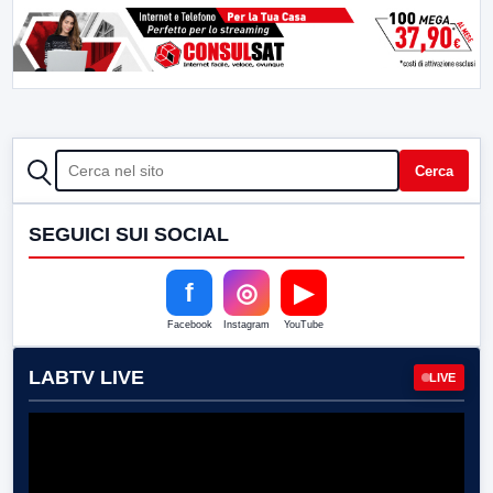
CERCA
Cerca
SEGUICI SUI SOCIAL
f
◎
▶
Facebook
Instagram
YouTube
LABTV LIVE
LIVE