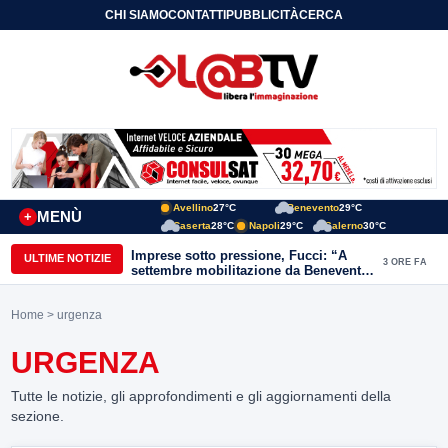
CHI SIAMO
CONTATTI
PUBBLICITÀ
CERCA
Avellino
27°C
Benevento
29°C
MENÙ
+
Caserta
28°C
Napoli
29°C
Salerno
30°C
Imprese sotto pressione, Fucci: “A
ULTIME NOTIZIE
3 ORE FA
settembre mobilitazione da Benevento
e Avellino”
Home
> urgenza
URGENZA
Tutte le notizie, gli approfondimenti e gli aggiornamenti della
sezione.