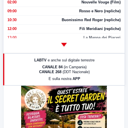
02:00
Nouvelle Vouge (Film)
09:00
Rosso e Nero (repliche)
10:30
Buonissimo Red Roger (repliche)
12:00
Fili Meridiani (repliche)
13:00
La Mappa dei Piaceri
14:00
LabNews
17:00
LabNews (replica)
LABTV
e anche sul digitale terrestre
18:30
Di Faccia e di Profilo (repliche)
CANALE 84
(in Campania)
CANALE 268
(DDT Nazionale)
19:30
LabNews (Diretta)
E sulla nostra
APP
21:00
Free Sport
23:00
LabNews (replica)