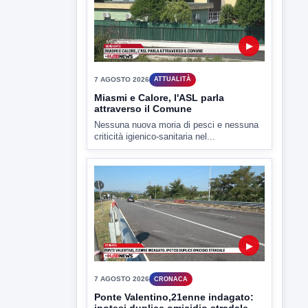
▶
7 AGOSTO 2026
CRONACA
Ponte Valentino,21enne indagato:
ipotesi duplice omicidio stradale
Incidente mortale a Ponte Valentino,
indagato il 21enne alla guida...
▶
7 AGOSTO 2026
CRONACA
Malore o aggressione? Sarà
l'autopsia a chiarire il giallo di Villa
Adriana
Sarà affidato con ogni probabilità all'inizio