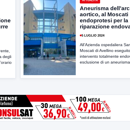
ATTUALITÀ
Aneurisma dell’ar
aortico, al Moscati
sione
endoprotesi per la
urre
riparazione endov
5 LUGLIO 2024
All’Azienda ospedaliera S
Moscati di Avellino eseguit
rente,
intervento totalmente endo
a degli
esclusione di un aneurisma 
’orario