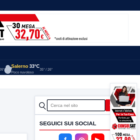
Salerno
33°C
 26°
35° / 26°
Poco nuvoloso
CERCA
Cerca
SEGUICI SUI SOCIAL
f
◎
▶