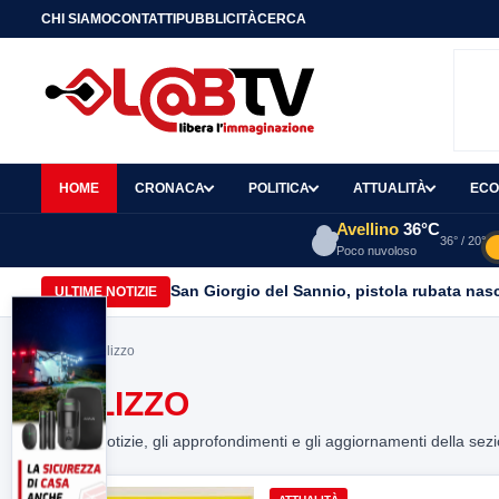
CHI SIAMO
CONTATTI
PUBBLICITÀ
CERCA
HOME
CRONACA
POLITICA
ATTUALITÀ
ECO
Avellino
36°C
36° / 20°
Poco nuvoloso
San Giorgio del Sannio, pistola rubata nasc
ULTIME NOTIZIE
Home
> utilizzo
UTILIZZO
Tutte le notizie, gli approfondimenti e gli aggiornamenti della sez