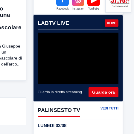
co
Facebook
Instagram
YouTube
 una
LABTV LIVE
LIVE
ascolare
an Giuseppe
o un
vascolare di
dell’arco...
Guarda ora
Guarda la diretta streaming
VEDI TUTTI
PALINSESTO TV
LUNEDI 03/08