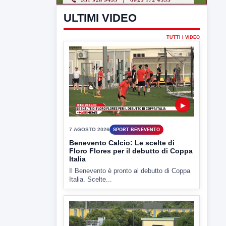
Il Benevento è pronto al debutto di Coppa
Italia. Scelte...
▶
7 AGOSTO 2026
ATTUALITÀ
Miasmi e Calore, l'ASL parla
attraverso il Comune
Nessuna nuova moria di pesci e nessuna
criticità igienico-sanitaria nel...