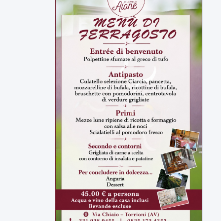
ULTIMI VIDEO
TUTTI I VIDEO
▶
7 AGOSTO 2026
SPORT BENEVENTO
Benevento Calcio: Le scelte di
Floro Flores per il debutto di Coppa
Italia