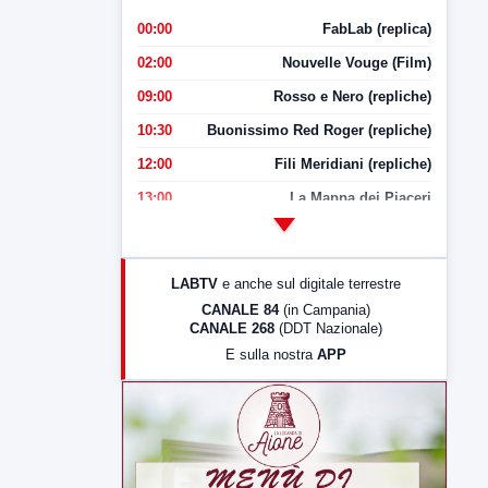
00:00
FabLab (replica)
02:00
Nouvelle Vouge (Film)
09:00
Rosso e Nero (repliche)
10:30
Buonissimo Red Roger (repliche)
12:00
Fili Meridiani (repliche)
13:00
La Mappa dei Piaceri
14:00
LabNews
17:00
LabNews (replica)
LABTV
e anche sul digitale terrestre
18:30
Di Faccia e di Profilo (repliche)
CANALE 84
(in Campania)
CANALE 268
(DDT Nazionale)
19:30
LabNews (Diretta)
E sulla nostra
APP
21:00
Free Sport
23:00
LabNews (replica)