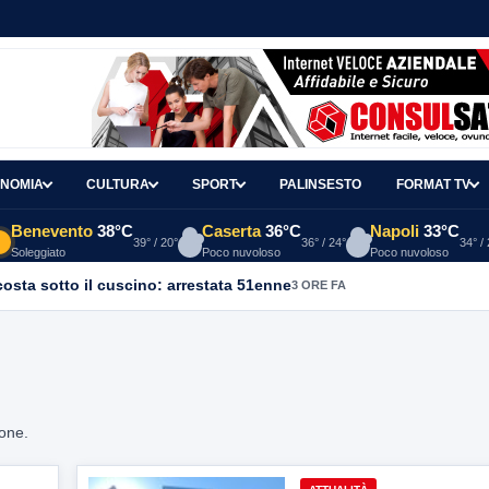
NOMIA
CULTURA
SPORT
PALINSESTO
FORMAT TV
Benevento
38°C
Caserta
36°C
Napoli
33°C
39° / 20°
36° / 24°
34° /
Soleggiato
Poco nuvoloso
Poco nuvoloso
osta sotto il cuscino: arrestata 51enne
3 ORE FA
ione.