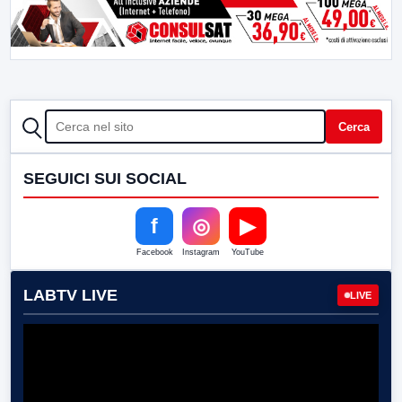
CERCA
Cerca
SEGUICI SUI SOCIAL
f
◎
▶
Facebook
Instagram
YouTube
LABTV LIVE
LIVE