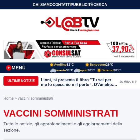
CHI SIAMO
CONTATTI
PUBBLICITÀ
CERCA
Avellino
31°C
Benevento
29°C
MENÙ
+
Caserta
30°C
Napoli
30°C
Salerno
30°C
Lioni, si presenta il libro “Tu sei per
ULTIME NOTIZIE
36 MINUTI FA
me lo specchio e il porto”. D’Amelio:
“Gettiamo un seme d’impegno futuro
per tante e tanti”
Home
> vaccini somministrati
VACCINI SOMMINISTRATI
Tutte le notizie, gli approfondimenti e gli aggiornamenti della
sezione.