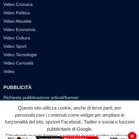
Video Cronaca
Video Politica
Video Attualità
Video Economia
Video Cultura
Video Sport
Video Tecnologie
Video Curiosità
Video
PUBBLICITÀ
Richiesta pubblicazione articoli/banner
Questo sito utilizza cookie, anche di terze parti, per
SEGUICI SUI SOCIAL
personalizzare i contenuti come widget per ampliare le
funzionalità del sito, opzioni Facebook, Twitter e social e funzioni
f
◎
▶
pubblicitarie di Google.
Facebook
Instagram
YouTube
×
Chiudendo questo banner, scorrendo questa pagina o cliccando