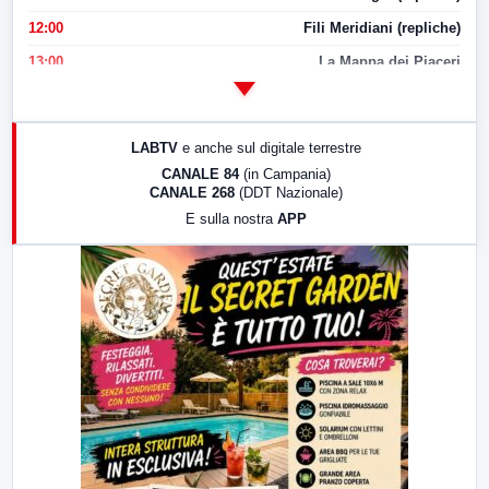
12:00
Fili Meridiani (repliche)
13:00
La Mappa dei Piaceri
14:00
LabNews
17:00
LabNews (replica)
LABTV
e anche sul digitale terrestre
18:30
Di Faccia e di Profilo (repliche)
CANALE 84
(in Campania)
CANALE 268
(DDT Nazionale)
19:30
LabNews (Diretta)
E sulla nostra
APP
21:00
Free Sport
23:00
LabNews (replica)