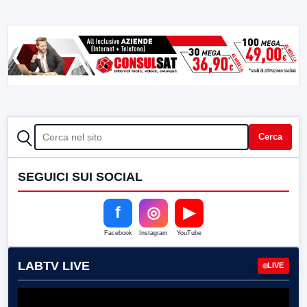
CERCA
Cerca
SEGUICI SUI SOCIAL
f
◎
▶
Facebook
Instagram
YouTube
LABTV LIVE
LIVE