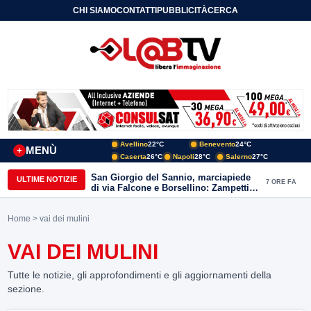
CHI SIAMO
CONTATTI
PUBBLICITÀ
CERCA
Avellino
22°C
Benevento
24°C
MENÙ
+
Caserta
26°C
Napoli
28°C
Salerno
27°C
San Giorgio del Sannio, marciapiede
ULTIME NOTIZIE
7 ORE FA
di via Falcone e Borsellino: Zampetti e
Lombardi replicano alle polemiche
Home
> vai dei mulini
VAI DEI MULINI
Tutte le notizie, gli approfondimenti e gli aggiornamenti della
sezione.