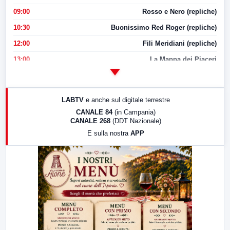
09:00
Rosso e Nero (repliche)
10:30
Buonissimo Red Roger (repliche)
12:00
Fili Meridiani (repliche)
13:00
La Mappa dei Piaceri
14:00
LabNews
17:00
LabNews (replica)
LABTV
e anche sul digitale terrestre
18:30
Di Faccia e di Profilo (repliche)
CANALE 84
(in Campania)
CANALE 268
(DDT Nazionale)
19:30
LabNews (Diretta)
E sulla nostra
APP
21:00
Free Sport
23:00
LabNews (replica)