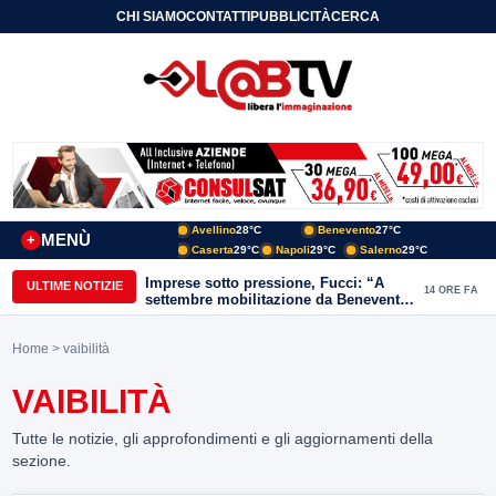
CHI SIAMO
CONTATTI
PUBBLICITÀ
CERCA
Avellino
28°C
Benevento
27°C
MENÙ
+
Caserta
29°C
Napoli
29°C
Salerno
29°C
Imprese sotto pressione, Fucci: “A
ULTIME NOTIZIE
14 ORE FA
settembre mobilitazione da Benevento
e Avellino”
Home
> vaibilità
VAIBILITÀ
Tutte le notizie, gli approfondimenti e gli aggiornamenti della
sezione.