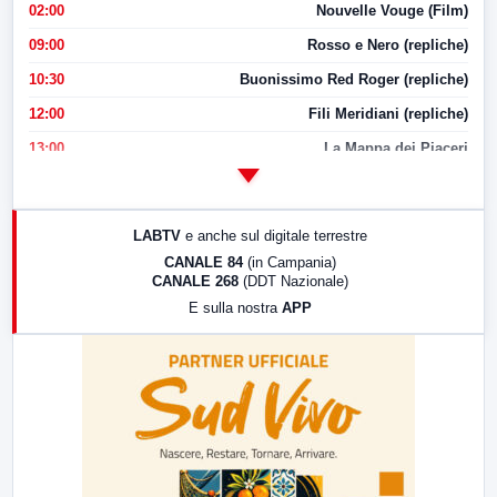
02:00
Nouvelle Vouge (Film)
09:00
Rosso e Nero (repliche)
10:30
Buonissimo Red Roger (repliche)
12:00
Fili Meridiani (repliche)
13:00
La Mappa dei Piaceri
14:00
LabNews
17:00
LabNews (replica)
LABTV
e anche sul digitale terrestre
18:30
Di Faccia e di Profilo (repliche)
CANALE 84
(in Campania)
CANALE 268
(DDT Nazionale)
19:30
LabNews (Diretta)
E sulla nostra
APP
21:00
Free Sport
23:00
LabNews (replica)