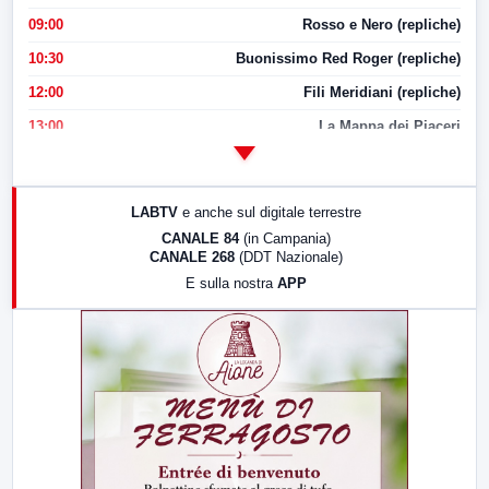
09:00
Rosso e Nero (repliche)
10:30
Buonissimo Red Roger (repliche)
12:00
Fili Meridiani (repliche)
13:00
La Mappa dei Piaceri
14:00
LabNews
17:00
LabNews (replica)
LABTV
e anche sul digitale terrestre
18:30
Di Faccia e di Profilo (repliche)
CANALE 84
(in Campania)
CANALE 268
(DDT Nazionale)
19:30
LabNews (Diretta)
E sulla nostra
APP
21:00
Free Sport
23:00
LabNews (replica)