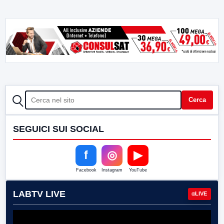
CERCA
Cerca
SEGUICI SUI SOCIAL
f
◎
▶
Facebook
Instagram
YouTube
LABTV LIVE
LIVE