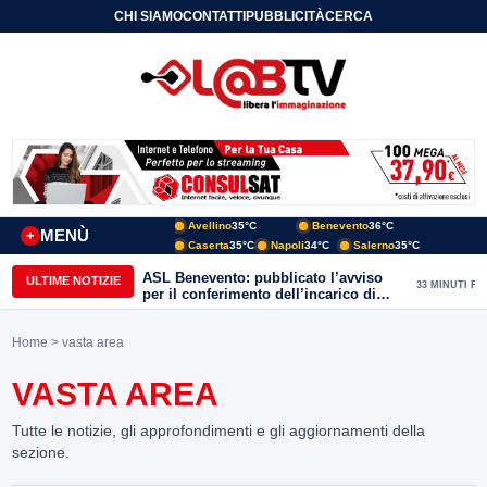
CHI SIAMO
CONTATTI
PUBBLICITÀ
CERCA
Avellino
35°C
Benevento
36°C
MENÙ
+
Caserta
35°C
Napoli
34°C
Salerno
35°C
ASL Benevento: pubblicato l’avviso
ULTIME NOTIZIE
33 MINUTI FA
per il conferimento dell’incarico di
Direttore della Unità Operativa
Complessa Cure Primarie
Home
> vasta area
VASTA AREA
Tutte le notizie, gli approfondimenti e gli aggiornamenti della
sezione.