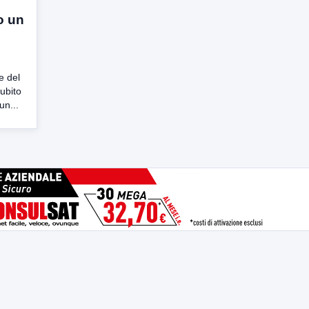
o un
e del
ubito
un...