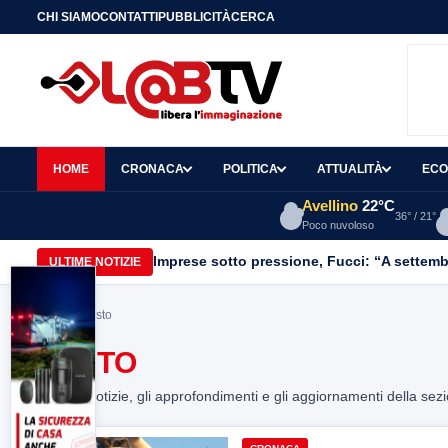
CHI SIAMO
CONTATTI
PUBBLICITÀ
CERCA
HOME
CRONACA
POLITICA
ATTUALITÀ
ECO
Avellino
22°C
36° / 21°
Poco nuvoloso
Imprese sotto pressione, Fucci: “A settemb
ULTIME NOTIZIE
Home
> vasto
VASTO
Tutte le notizie, gli approfondimenti e gli aggiornamenti della sez