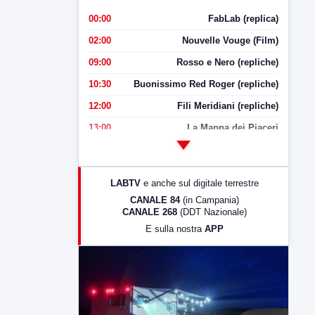
00:00
FabLab (replica)
02:00
Nouvelle Vouge (Film)
09:00
Rosso e Nero (repliche)
10:30
Buonissimo Red Roger (repliche)
12:00
Fili Meridiani (repliche)
13:00
La Mappa dei Piaceri
14:00
LabNews
17:00
LabNews (replica)
LABTV
e anche sul digitale terrestre
18:30
Di Faccia e di Profilo (repliche)
CANALE 84
(in Campania)
CANALE 268
(DDT Nazionale)
19:30
LabNews (Diretta)
E sulla nostra
APP
21:00
Free Sport
23:00
LabNews (replica)