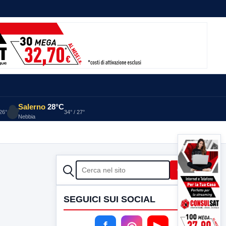
Salerno
28°C
 26°
34° / 27°
Nebbia
CERCA
Cerca
SEGUICI SUI SOCIAL
f
◎
▶