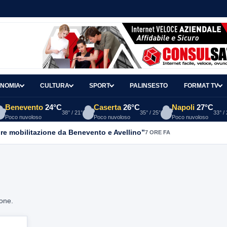
NOMIA
CULTURA
SPORT
PALINSESTO
FORMAT TV
Benevento
24°C
Caserta
26°C
Napoli
27°C
38° / 21°
35° / 25°
33° /
Poco nuvoloso
Poco nuvoloso
Poco nuvoloso
re mobilitazione da Benevento e Avellino”
7 ORE FA
ione.