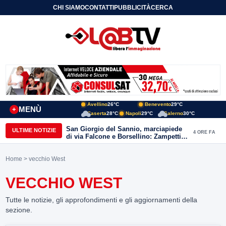
CHI SIAMO
CONTATTI
PUBBLICITÀ
CERCA
Avellino
26°C
Benevento
29°C
MENÙ
+
Caserta
28°C
Napoli
29°C
Salerno
30°C
San Giorgio del Sannio, marciapiede
ULTIME NOTIZIE
4 ORE FA
di via Falcone e Borsellino: Zampetti e
Lombardi replicano alle polemiche
Home
> vecchio West
VECCHIO WEST
Tutte le notizie, gli approfondimenti e gli aggiornamenti della
sezione.