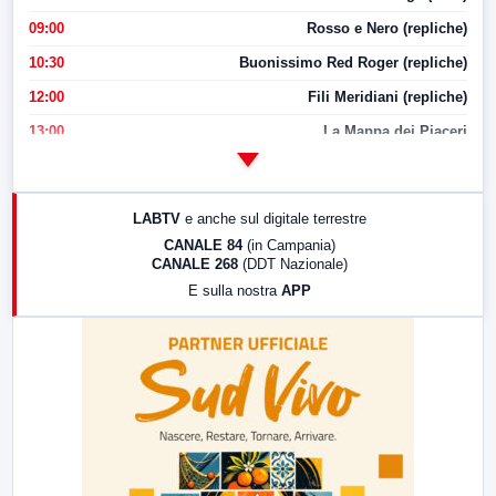
09:00
Rosso e Nero (repliche)
10:30
Buonissimo Red Roger (repliche)
12:00
Fili Meridiani (repliche)
13:00
La Mappa dei Piaceri
14:00
LabNews
17:00
LabNews (replica)
LABTV
e anche sul digitale terrestre
18:30
Di Faccia e di Profilo (repliche)
CANALE 84
(in Campania)
CANALE 268
(DDT Nazionale)
19:30
LabNews (Diretta)
E sulla nostra
APP
21:00
Free Sport
23:00
LabNews (replica)