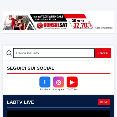
CERCA
Cerca
SEGUICI SUI SOCIAL
f
◎
▶
Facebook
Instagram
YouTube
LABTV LIVE
LIVE