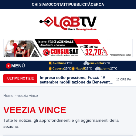
CHI SIAMO
CONTATTI
PUBBLICITÀ
CERCA
Avellino
21°C
Benevento
22°C
MENÙ
+
Caserta
25°C
Napoli
27°C
Salerno
27°C
Imprese sotto pressione, Fucci: “A
ULTIME NOTIZIE
10 ORE FA
settembre mobilitazione da Benevento
e Avellino”
Home
> veezia vince
VEEZIA VINCE
Tutte le notizie, gli approfondimenti e gli aggiornamenti della
sezione.