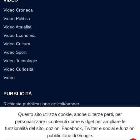
Video Cronaca
Video Politica
Video Attualità
Video Economia
Video Cultura
Video Sport
Video Tecnologie
Video Curiosità
Video
PUBBLICITÀ
Richiesta pubblicazione articoli/banner
Questo sito utilizza cookie, anche di terze parti, per
SEGUICI SUI SOCIAL
personalizzare i contenuti come widget per ampliare le
funzionalità del sito, opzioni Facebook, Twitter e social e funzioni
f
◎
▶
pubblicitarie di Google.
Facebook
Instagram
YouTube