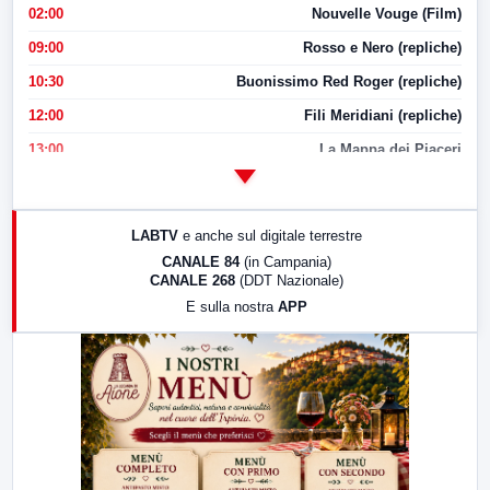
02:00
Nouvelle Vouge (Film)
09:00
Rosso e Nero (repliche)
10:30
Buonissimo Red Roger (repliche)
12:00
Fili Meridiani (repliche)
13:00
La Mappa dei Piaceri
14:00
LabNews
17:00
LabNews (replica)
LABTV
e anche sul digitale terrestre
18:30
Di Faccia e di Profilo (repliche)
CANALE 84
(in Campania)
CANALE 268
(DDT Nazionale)
19:30
LabNews (Diretta)
E sulla nostra
APP
21:00
Free Sport
23:00
LabNews (replica)