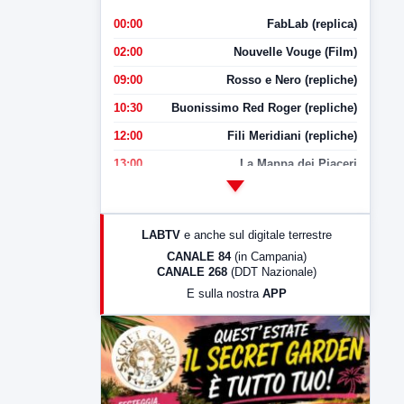
00:00
FabLab (replica)
02:00
Nouvelle Vouge (Film)
09:00
Rosso e Nero (repliche)
10:30
Buonissimo Red Roger (repliche)
12:00
Fili Meridiani (repliche)
13:00
La Mappa dei Piaceri
14:00
LabNews
17:00
LabNews (replica)
LABTV
e anche sul digitale terrestre
18:30
Di Faccia e di Profilo (repliche)
CANALE 84
(in Campania)
CANALE 268
(DDT Nazionale)
19:30
LabNews (Diretta)
E sulla nostra
APP
21:00
Free Sport
23:00
LabNews (replica)