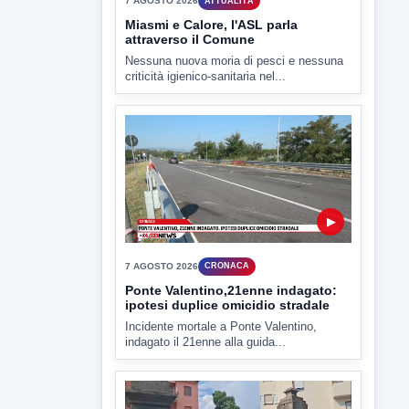
7 AGOSTO 2026
ATTUALITÀ
Miasmi e Calore, l'ASL parla
attraverso il Comune
Nessuna nuova moria di pesci e nessuna
criticità igienico-sanitaria nel...
▶
7 AGOSTO 2026
CRONACA
Ponte Valentino,21enne indagato:
ipotesi duplice omicidio stradale
Incidente mortale a Ponte Valentino,
indagato il 21enne alla guida...