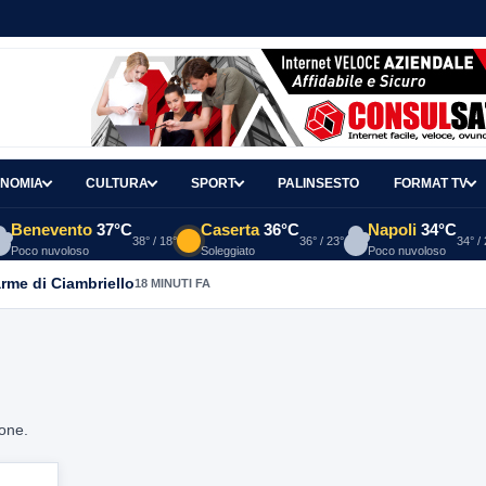
NOMIA
CULTURA
SPORT
PALINSESTO
FORMAT TV
Benevento
37°C
Caserta
36°C
Napoli
34°C
38° / 18°
36° / 23°
34° /
Poco nuvoloso
Soleggiato
Poco nuvoloso
arme di Ciambriello
18 MINUTI FA
ione.