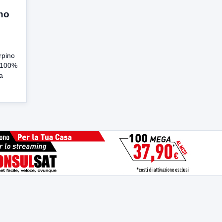
nno
rpino
i 100%
a