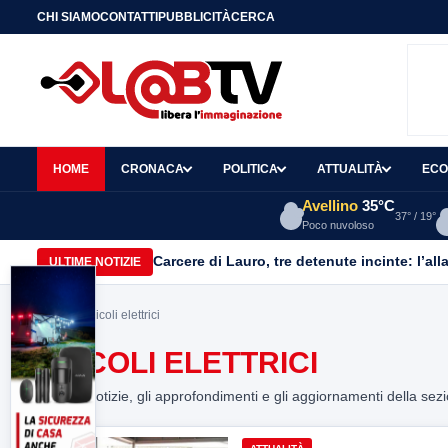
CHI SIAMO
CONTATTI
PUBBLICITÀ
CERCA
HOME
CRONACA
POLITICA
ATTUALITÀ
ECO
Avellino
35°C
37° / 19°
Poco nuvoloso
Carcere di Lauro, tre detenute incinte: l’all
ULTIME NOTIZIE
Home
> veicoli elettrici
VEICOLI ELETTRICI
Tutte le notizie, gli approfondimenti e gli aggiornamenti della sez