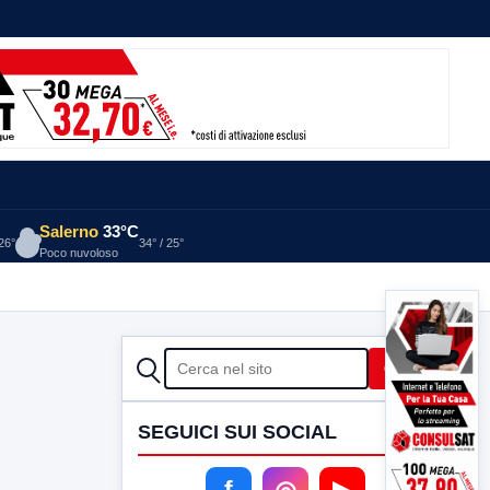
Salerno
33°C
 26°
34° / 25°
Poco nuvoloso
CERCA
Cerca
SEGUICI SUI SOCIAL
f
◎
▶