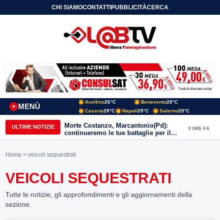
CHI SIAMO
CONTATTI
PUBBLICITÀ
CERCA
Avellino
26°C
Benevento
28°C
MENÙ
+
Caserta
28°C
Napoli
29°C
Salerno
29°C
Morte Costanzo, Marcantonio(Pd):
ULTIME NOTIZIE
3 ORE FA
continueremo le tue battaglie per il
Sannio
Home
> veicoli sequestrati
VEICOLI SEQUESTRATI
Tutte le notizie, gli approfondimenti e gli aggiornamenti della
sezione.