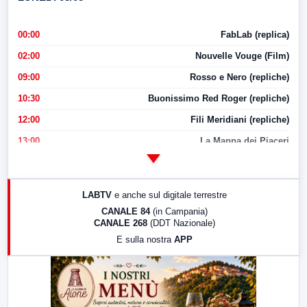
00:00
FabLab (replica)
02:00
Nouvelle Vouge (Film)
09:00
Rosso e Nero (repliche)
10:30
Buonissimo Red Roger (repliche)
12:00
Fili Meridiani (repliche)
13:00
La Mappa dei Piaceri
14:00
LabNews
17:00
LabNews (replica)
LABTV
e anche sul digitale terrestre
18:30
Di Faccia e di Profilo (repliche)
CANALE 84
(in Campania)
CANALE 268
(DDT Nazionale)
19:30
LabNews (Diretta)
E sulla nostra
APP
21:00
Free Sport
23:00
LabNews (replica)