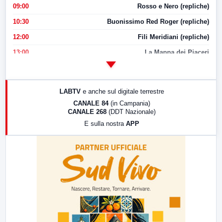
09:00
Rosso e Nero (repliche)
10:30
Buonissimo Red Roger (repliche)
12:00
Fili Meridiani (repliche)
13:00
La Mappa dei Piaceri
14:00
LabNews
17:00
LabNews (replica)
LABTV
e anche sul digitale terrestre
18:30
Di Faccia e di Profilo (repliche)
CANALE 84
(in Campania)
CANALE 268
(DDT Nazionale)
19:30
LabNews (Diretta)
E sulla nostra
APP
21:00
Free Sport
23:00
LabNews (replica)