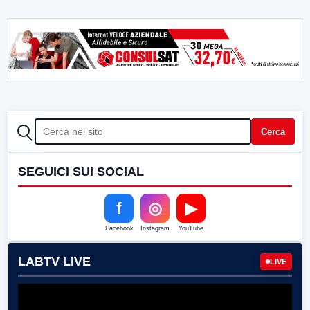
CERCA
Cerca
SEGUICI SUI SOCIAL
f
◎
▶
Facebook
Instagram
YouTube
LABTV LIVE
LIVE