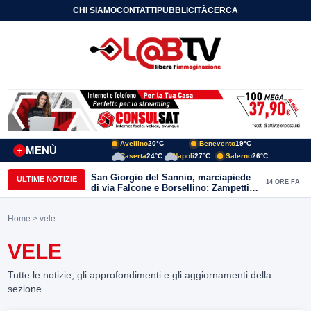
CHI SIAMO
CONTATTI
PUBBLICITÀ
CERCA
Avellino
20°C
Benevento
19°C
MENÙ
+
Caserta
24°C
Napoli
27°C
Salerno
26°C
San Giorgio del Sannio, marciapiede
ULTIME NOTIZIE
14 ORE FA
di via Falcone e Borsellino: Zampetti e
Lombardi replicano alle polemiche
Home
> vele
VELE
Tutte le notizie, gli approfondimenti e gli aggiornamenti della
sezione.