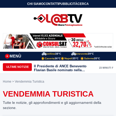
CHI SIAMO
CONTATTI
PUBBLICITÀ
CERCA
Avellino
38°C
Benevento
39°C
MENÙ
+
Caserta
36°C
Napoli
35°C
Salerno
35°C
Il Presidente di ANCE Benevento
ULTIME NOTIZIE
23 MINUTI FA
Flavian Basile nominato nella
Commissione Tecnica
“Internazionalizzazione” di
Home
> Vendemmia Turistica
Confindustria Nazionale
VENDEMMIA TURISTICA
Tutte le notizie, gli approfondimenti e gli aggiornamenti della
sezione.