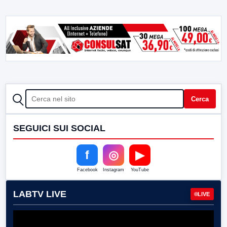
CERCA
Cerca
SEGUICI SUI SOCIAL
f
◎
▶
Facebook
Instagram
YouTube
LABTV LIVE
LIVE