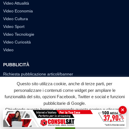
Video Attualità
Video Economia
Video Cultura
Video Sport
Video Tecnologie
Video Curiosità
Video
PUBBLICITÀ
Richiesta pubblicazione articoli/banner
Questo sito utilizza cookie, anche di terze parti, per
SEGUICI SUI SOCIAL
personalizzare i contenuti come widget per ampliare le
f
◎
▶
funzionalità del sito, opzioni Facebook, Twitter e social e funzioni
pubblicitarie di Google.
Facebook
Instagram
YouTube
×
Chiudendo questo banner, scorrendo questa pagina o cliccando
su qualunque suo elemento acconsenti all'uso dei cookie.
© 2026 LABTV - Tutti i diritti riservati
Accetta