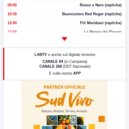
09:00
Rosso e Nero (repliche)
10:30
Buonissimo Red Roger (repliche)
12:00
Fili Meridiani (repliche)
13:00
La Mappa dei Piaceri
14:00
LabNews
17:00
LabNews (replica)
LABTV
e anche sul digitale terrestre
18:30
Di Faccia e di Profilo (repliche)
CANALE 84
(in Campania)
CANALE 268
(DDT Nazionale)
19:30
LabNews (Diretta)
E sulla nostra
APP
21:00
Free Sport
23:00
LabNews (replica)