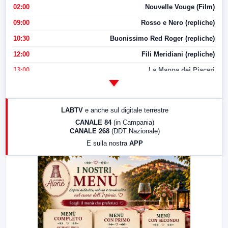
02:00
Nouvelle Vouge (Film)
09:00
Rosso e Nero (repliche)
10:30
Buonissimo Red Roger (repliche)
12:00
Fili Meridiani (repliche)
13:00
La Mappa dei Piaceri
14:00
LabNews
17:00
LabNews (replica)
LABTV
e anche sul digitale terrestre
18:30
Di Faccia e di Profilo (repliche)
CANALE 84
(in Campania)
CANALE 268
(DDT Nazionale)
19:30
LabNews (Diretta)
E sulla nostra
APP
21:00
Free Sport
23:00
LabNews (replica)