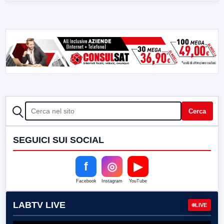
CERCA
Cerca
SEGUICI SUI SOCIAL
f
◎
▶
Facebook
Instagram
YouTube
LABTV LIVE
LIVE