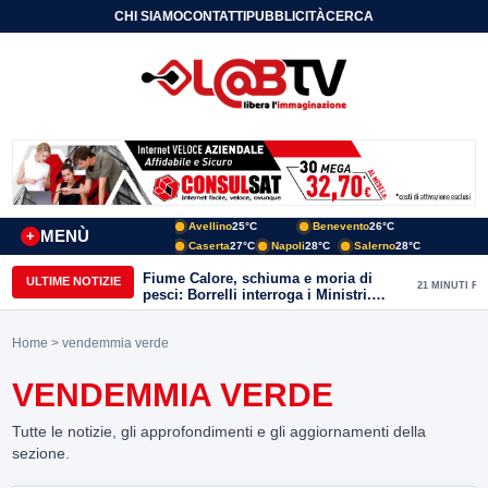
CHI SIAMO
CONTATTI
PUBBLICITÀ
CERCA
Avellino
25°C
Benevento
26°C
MENÙ
+
Caserta
27°C
Napoli
28°C
Salerno
28°C
Fiume Calore, schiuma e moria di
ULTIME NOTIZIE
21 MINUTI FA
pesci: Borrelli interroga i Ministri.
“Benevento paga l’assenza del
depuratore
Home
> vendemmia verde
VENDEMMIA VERDE
Tutte le notizie, gli approfondimenti e gli aggiornamenti della
sezione.