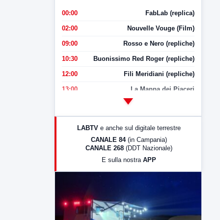
00:00
FabLab (replica)
02:00
Nouvelle Vouge (Film)
09:00
Rosso e Nero (repliche)
10:30
Buonissimo Red Roger (repliche)
12:00
Fili Meridiani (repliche)
13:00
La Mappa dei Piaceri
14:00
LabNews
17:00
LabNews (replica)
LABTV
e anche sul digitale terrestre
18:30
Di Faccia e di Profilo (repliche)
CANALE 84
(in Campania)
CANALE 268
(DDT Nazionale)
19:30
LabNews (Diretta)
E sulla nostra
APP
21:00
Free Sport
23:00
LabNews (replica)