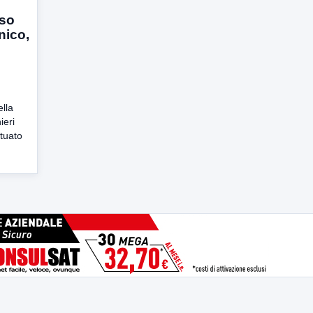
eso
nico,
lla
ieri
ttuato