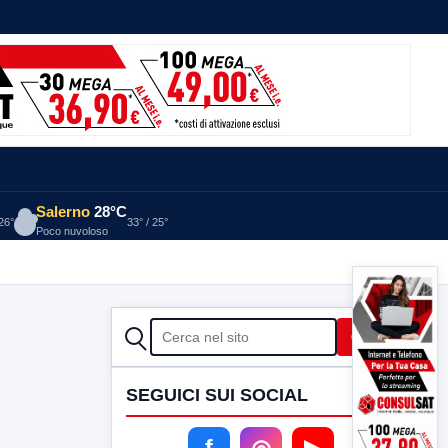
Salerno
28°C
 26°
33° / 25°
Poco nuvoloso
CERCA
Cerca
SEGUICI SUI SOCIAL
f
◎
▶