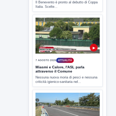
▶
7 AGOSTO 2026
SPORT BENEVENTO
Benevento Calcio: Le scelte di
Floro Flores per il debutto di Coppa
Italia
Il Benevento è pronto al debutto di Coppa
Italia. Scelte...
▶
7 AGOSTO 2026
ATTUALITÀ
Miasmi e Calore, l'ASL parla
attraverso il Comune
Nessuna nuova moria di pesci e nessuna