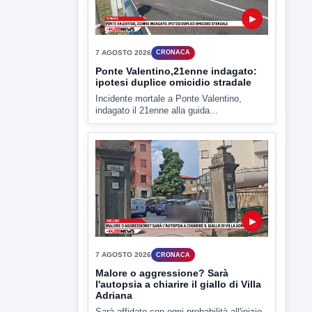
criticità igienico-sanitaria nel...
▶
7 AGOSTO 2026
CRONACA
Ponte Valentino,21enne indagato:
ipotesi duplice omicidio stradale
Incidente mortale a Ponte Valentino,
indagato il 21enne alla guida...