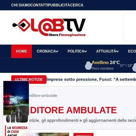
CHI SIAMO
CONTATTI
PUBBLICITÀ
CERCA
HOME
CRONACA
POLITICA
ATTUALITÀ
ECO
Avellino
24°C
37° / 19°
Poco nuvoloso
Imprese sotto pressione, Fucci: “A settemb
ULTIME NOTIZIE
Home
> venditore ambulate
VENDITORE AMBULATE
Tutte le notizie, gli approfondimenti e gli aggiornamenti della sez