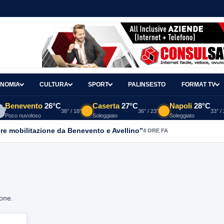
NOMIA
CULTURA
SPORT
PALINSESTO
FORMAT TV
Benevento
26°C
Caserta
27°C
Napoli
28°C
38° / 18°
36° / 23°
33° /
Poco nuvoloso
Soleggiato
Soleggiato
re mobilitazione da Benevento e Avellino”
4 ORE FA
ione.