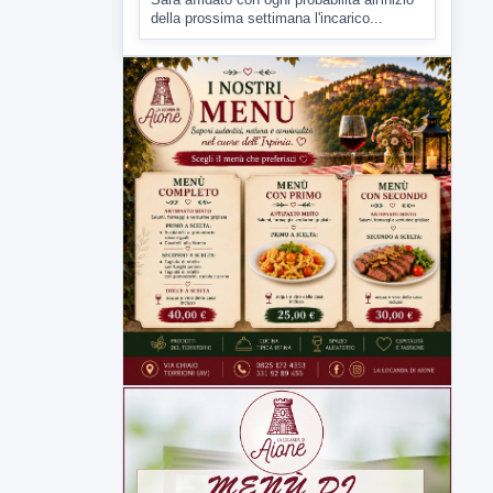
▶
7 AGOSTO 2026
CRONACA
Malore o aggressione? Sarà
l'autopsia a chiarire il giallo di Villa
Adriana
Sarà affidato con ogni probabilità all'inizio
della prossima settimana l'incarico...