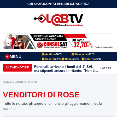
CHI SIAMO
CONTATTI
PUBBLICITÀ
CERCA
Avellino
36°C
Benevento
37°C
MENÙ
+
Caserta
37°C
Napoli
36°C
Salerno
36°C
Forestali, arrivano i fondi del 1° SAL
ULTIME NOTIZIE
4 ORE FA
ma stipendi ancora in ritardo: “Non è
più sostenibile”
Home
> venditori di rose
VENDITORI DI ROSE
Tutte le notizie, gli approfondimenti e gli aggiornamenti della
sezione.