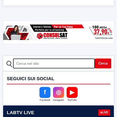
CERCA
Cerca
SEGUICI SUI SOCIAL
f
◎
▶
Facebook
Instagram
YouTube
LABTV LIVE
LIVE