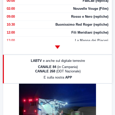
00:00
FabLab (replica)
02:00
Nouvelle Vouge (Film)
09:00
Rosso e Nero (repliche)
10:30
Buonissimo Red Roger (repliche)
12:00
Fili Meridiani (repliche)
13:00
La Mappa dei Piaceri
14:00
LabNews
17:00
LabNews (replica)
LABTV
e anche sul digitale terrestre
18:30
Di Faccia e di Profilo (repliche)
CANALE 84
(in Campania)
CANALE 268
(DDT Nazionale)
19:30
LabNews (Diretta)
E sulla nostra
APP
21:00
Free Sport
23:00
LabNews (replica)