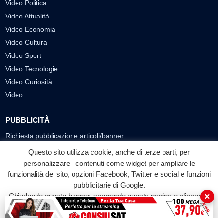
Video Politica
Video Attualità
Video Economia
Video Cultura
Video Sport
Video Tecnologie
Video Curiosità
Video
PUBBLICITÀ
Richiesta pubblicazione articoli/banner
Questo sito utilizza cookie, anche di terze parti, per
SEGUICI SUI SOCIAL
personalizzare i contenuti come widget per ampliare le
funzionalità del sito, opzioni Facebook, Twitter e social e funzioni
f
◎
▶
pubblicitarie di Google.
Facebook
Instagram
YouTube
×
Chiudendo questo banner, scorrendo questa pagina o cliccando
su qualunque suo elemento acconsenti all'uso dei cookie.