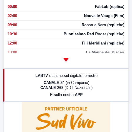
00:00
FabLab (replica)
02:00
Nouvelle Vouge (Film)
09:00
Rosso e Nero (repliche)
10:30
Buonissimo Red Roger (repliche)
12:00
Fili Meridiani (repliche)
13:00
La Mappa dei Piaceri
14:00
LabNews
17:00
LabNews (replica)
LABTV
e anche sul digitale terrestre
18:30
Di Faccia e di Profilo (repliche)
CANALE 84
(in Campania)
CANALE 268
(DDT Nazionale)
19:30
LabNews (Diretta)
E sulla nostra
APP
21:00
Free Sport
23:00
LabNews (replica)