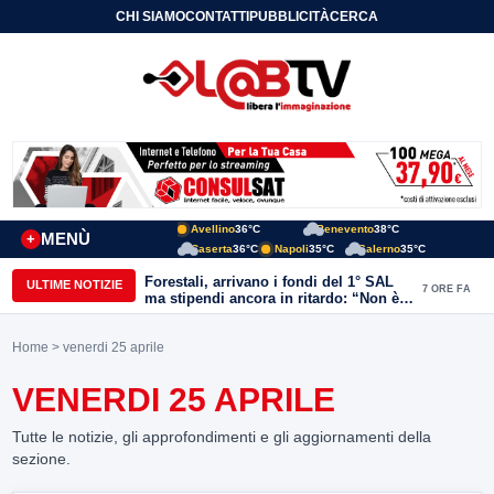
CHI SIAMO
CONTATTI
PUBBLICITÀ
CERCA
Avellino
36°C
Benevento
38°C
MENÙ
+
Caserta
36°C
Napoli
35°C
Salerno
35°C
Forestali, arrivano i fondi del 1° SAL
ULTIME NOTIZIE
7 ORE FA
ma stipendi ancora in ritardo: “Non è
più sostenibile”
Home
> venerdi 25 aprile
VENERDI 25 APRILE
Tutte le notizie, gli approfondimenti e gli aggiornamenti della
sezione.