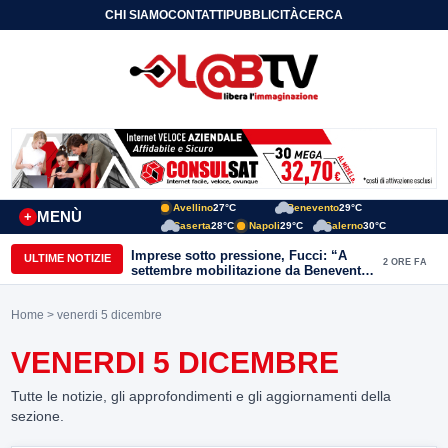
CHI SIAMO
CONTATTI
PUBBLICITÀ
CERCA
Avellino
27°C
Benevento
29°C
MENÙ
+
Caserta
28°C
Napoli
29°C
Salerno
30°C
Imprese sotto pressione, Fucci: “A
ULTIME NOTIZIE
2 ORE FA
settembre mobilitazione da Benevento
e Avellino”
Home
> venerdi 5 dicembre
VENERDI 5 DICEMBRE
Tutte le notizie, gli approfondimenti e gli aggiornamenti della
sezione.