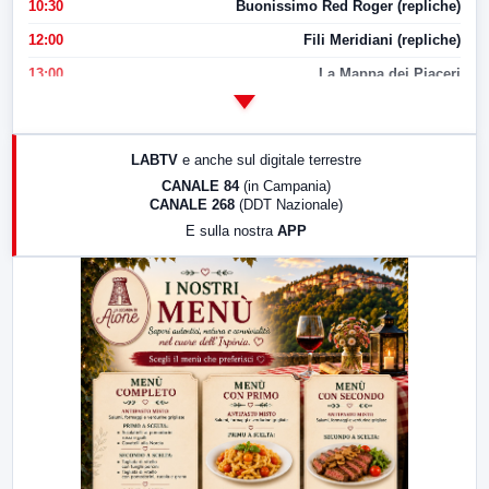
10:30
Buonissimo Red Roger (repliche)
12:00
Fili Meridiani (repliche)
13:00
La Mappa dei Piaceri
14:00
LabNews
17:00
LabNews (replica)
LABTV
e anche sul digitale terrestre
18:30
Di Faccia e di Profilo (repliche)
CANALE 84
(in Campania)
CANALE 268
(DDT Nazionale)
19:30
LabNews (Diretta)
E sulla nostra
APP
21:00
Free Sport
23:00
LabNews (replica)