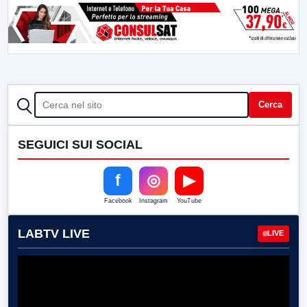
CERCA
Cerca
SEGUICI SUI SOCIAL
f
◎
▶
Facebook
Instagram
YouTube
LABTV LIVE
LIVE