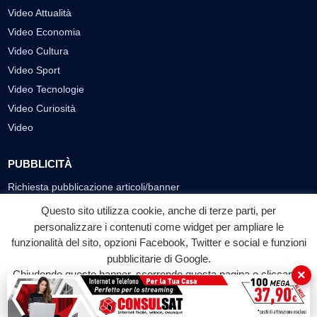
Video Attualità
Video Economia
Video Cultura
Video Sport
Video Tecnologie
Video Curiosità
Video
PUBBLICITÀ
Richiesta pubblicazione articoli/banner
Questo sito utilizza cookie, anche di terze parti, per
SEGUICI SUI SOCIAL
personalizzare i contenuti come widget per ampliare le
funzionalità del sito, opzioni Facebook, Twitter e social e funzioni
f
◎
▶
pubblicitarie di Google.
Facebook
Instagram
YouTube
×
Chiudendo questo banner, scorrendo questa pagina o cliccando
su qualunque suo elemento acconsenti all'uso dei cookie.
© 2026 LABTV - Tutti i diritti riservati
Accetta