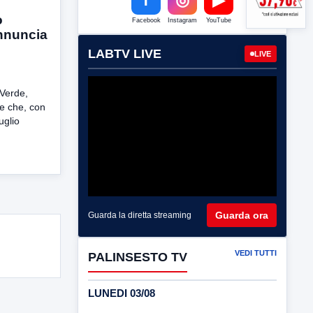
o
Facebook
Instagram
YouTube
nnuncia
LABTV LIVE
LIVE
 Verde,
e che, con
uglio
Guarda ora
Guarda la diretta streaming
VEDI TUTTI
PALINSESTO TV
LUNEDI 03/08