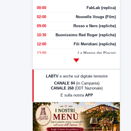
00:00
FabLab (replica)
02:00
Nouvelle Vouge (Film)
09:00
Rosso e Nero (repliche)
10:30
Buonissimo Red Roger (repliche)
12:00
Fili Meridiani (repliche)
13:00
La Mappa dei Piaceri
14:00
LabNews
17:00
LabNews (replica)
LABTV
e anche sul digitale terrestre
18:30
Di Faccia e di Profilo (repliche)
CANALE 84
(in Campania)
CANALE 268
(DDT Nazionale)
19:30
LabNews (Diretta)
E sulla nostra
APP
21:00
Free Sport
23:00
LabNews (replica)