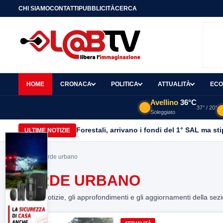
CHI SIAMO
CONTATTI
PUBBLICITÀ
CERCA
HOME
CRONACA
POLITICA
ATTUALITÀ
ECO
Avellino
36°C
37° / 20°
Soleggiato
Forestali, arrivano i fondi del 1° SAL ma st
ULTIME NOTIZIE
Home
> verde urbano
VERDE URBANO
Tutte le notizie, gli approfondimenti e gli aggiornamenti della sez