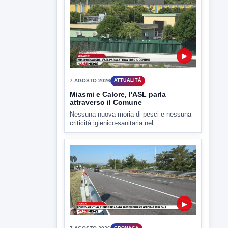
7 AGOSTO 2026
SPORT BENEVENTO
Benevento Calcio: Le scelte di
Floro Flores per il debutto di Coppa
Italia
Il Benevento è pronto al debutto di Coppa
Italia. Scelte...
▶
7 AGOSTO 2026
ATTUALITÀ
Miasmi e Calore, l'ASL parla
attraverso il Comune
Nessuna nuova moria di pesci e nessuna
criticità igienico-sanitaria nel...