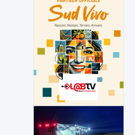
Malore o aggressione? Sarà
l'autopsia a chiarire il giallo di Villa
Adriana
Sarà affidato con ogni probabilità all'inizio
della prossima settimana l'incarico...