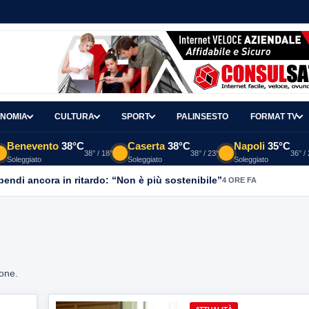
NOMIA
CULTURA
SPORT
PALINSESTO
FORMAT TV
Benevento
38°C
Caserta
38°C
Napoli
35°C
38° / 18°
38° / 23°
36° /
Soleggiato
Soleggiato
Soleggiato
ipendi ancora in ritardo: “Non è più sostenibile”
4 ORE FA
ione.