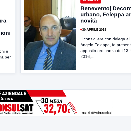
ATTUALITÀ
Benevento| Decor
urbano, Feleppa a
ura
novità
30 APRILE 2018
ioni
Il consigliere con delega al
Angelo Feleppa, fa present
apposita ordinanza del 13 l
oni e
2016,...
tra per
.