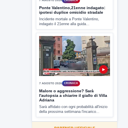
▶
7 AGOSTO 2026
CRONACA
Ponte Valentino,21enne indagato:
ipotesi duplice omicidio stradale
Incidente mortale a Ponte Valentino,
indagato il 21enne alla guida...
▶
7 AGOSTO 2026
CRONACA