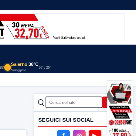
Salerno
36°C
 25°
36° / 25°
Soleggiato
CERCA
Cerca
SEGUICI SUI SOCIAL
f
◎
▶