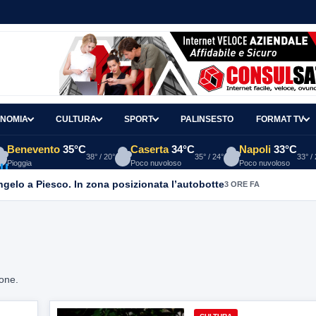
NOMIA
CULTURA
SPORT
PALINSESTO
FORMAT TV
Benevento
35°C
Caserta
34°C
Napoli
33°C
38° / 20°
35° / 24°
33° /
Pioggia
Poco nuvoloso
Poco nuvoloso
Angelo a Piesco. In zona posizionata l’autobotte
3 ORE FA
ione.