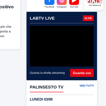
ositivo
Facebook
Instagram
YouTube
LABTV LIVE
LIVE
più che
 porta a
ovo
Guarda ora
Guarda la diretta streaming
VEDI TUTTI
PALINSESTO TV
LUNEDI 03/08