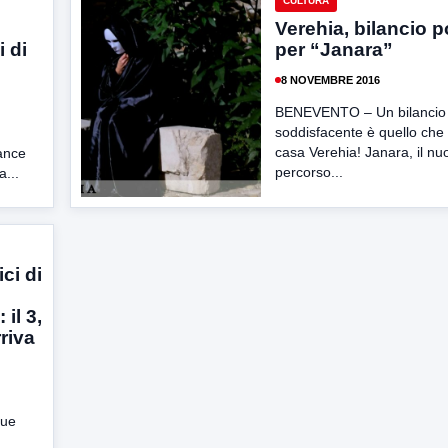
CULTURA
Verehia, bilancio p
i di
per “Janara”
8 NOVEMBRE 2016
BENEVENTO – Un bilancio 
soddisfacente è quello che
casa Verehia! Janara, il nu
mance
percorso...
a...
ci di
il 3,
rriva
tue