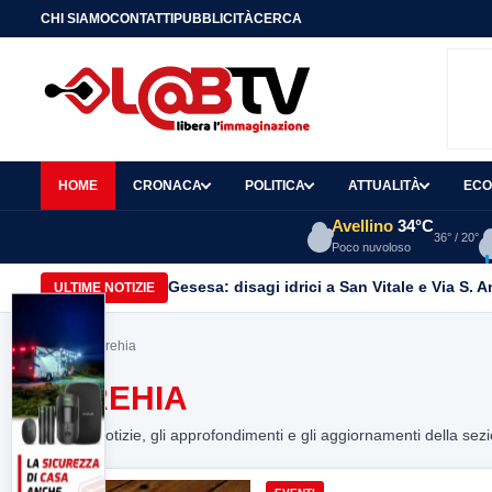
CHI SIAMO
CONTATTI
PUBBLICITÀ
CERCA
HOME
CRONACA
POLITICA
ATTUALITÀ
ECO
Avellino
34°C
36° / 20°
Poco nuvoloso
Gesesa: disagi idrici a San Vitale e Via S. 
ULTIME NOTIZIE
Home
> verehia
VEREHIA
Tutte le notizie, gli approfondimenti e gli aggiornamenti della sez