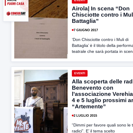
EVENTI
Airola| In scena “Don
Chisciotte contro i Mul
Battaglia”
7 GIUGNO 2017
‘Don Chisciotte contro i Muli di
Battaglia’ è il titolo della perfor
teatrale che sarà portata in scen
EVENTI
Alla scoperta delle radi
Benevento con
l’associazione Verehia: 
4 e 5 luglio prossimi a
“Artemente”
2 LUGLIO 2015
“Dimmi per favore quali sono le 
radici”. E’ il tema scelto