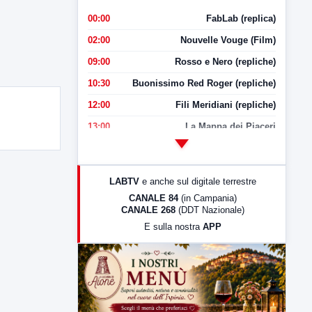
00:00
FabLab (replica)
02:00
Nouvelle Vouge (Film)
09:00
Rosso e Nero (repliche)
10:30
Buonissimo Red Roger (repliche)
12:00
Fili Meridiani (repliche)
13:00
La Mappa dei Piaceri
14:00
LabNews
17:00
LabNews (replica)
LABTV
e anche sul digitale terrestre
18:30
Di Faccia e di Profilo (repliche)
CANALE 84
(in Campania)
CANALE 268
(DDT Nazionale)
19:30
LabNews (Diretta)
E sulla nostra
APP
21:00
Free Sport
23:00
LabNews (replica)