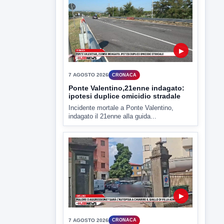
Miasmi e Calore, l'ASL parla
attraverso il Comune
Nessuna nuova moria di pesci e nessuna
criticità igienico-sanitaria nel...
▶
7 AGOSTO 2026
CRONACA
Ponte Valentino,21enne indagato:
ipotesi duplice omicidio stradale
Incidente mortale a Ponte Valentino,
indagato il 21enne alla guida...