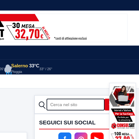
Salerno
33°C
 26°
33° / 26°
Pioggia
CERCA
Cerca
SEGUICI SUI SOCIAL
f
◎
▶