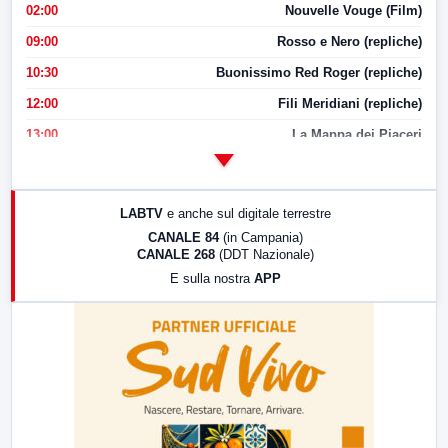
02:00
Nouvelle Vouge (Film)
09:00
Rosso e Nero (repliche)
10:30
Buonissimo Red Roger (repliche)
12:00
Fili Meridiani (repliche)
13:00
La Mappa dei Piaceri
14:00
LabNews
17:00
LabNews (replica)
LABTV
e anche sul digitale terrestre
18:30
Di Faccia e di Profilo (repliche)
CANALE 84
(in Campania)
CANALE 268
(DDT Nazionale)
19:30
LabNews (Diretta)
E sulla nostra
APP
21:00
Free Sport
23:00
LabNews (replica)