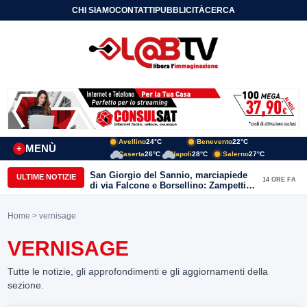
CHI SIAMO
CONTATTI
PUBBLICITÀ
CERCA
Avellino
24°C
Benevento
22°C
MENÙ
+
Caserta
26°C
Napoli
28°C
Salerno
27°C
San Giorgio del Sannio, marciapiede
ULTIME NOTIZIE
14 ORE FA
di via Falcone e Borsellino: Zampetti e
Lombardi replicano alle polemiche
Home
> vernisage
VERNISAGE
Tutte le notizie, gli approfondimenti e gli aggiornamenti della
sezione.