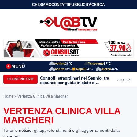
CHI SIAMO
CONTATTI
PUBBLICITÀ
CERCA
Avellino
36°C
Benevento
37°C
MENÙ
+
Caserta
35°C
Napoli
34°C
Salerno
34°C
Controlli straordinari nel Sannio: tre
ULTIME NOTIZIE
7 ORE FA
denunce per guida in stato di
ebbrezza, un arresto e 1.500 kg di
conserve sequestrate
Home
> Vertenza Clinica Villa Margheri
VERTENZA CLINICA VILLA
MARGHERI
Tutte le notizie, gli approfondimenti e gli aggiornamenti della
sezione.