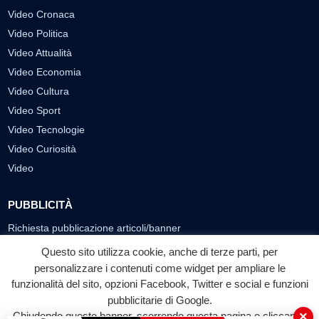
Video Cronaca
Video Politica
Video Attualità
Video Economia
Video Cultura
Video Sport
Video Tecnologie
Video Curiosità
Video
PUBBLICITÀ
Richiesta pubblicazione articoli/banner
Questo sito utilizza cookie, anche di terze parti, per
SEGUICI SUI SOCIAL
personalizzare i contenuti come widget per ampliare le
funzionalità del sito, opzioni Facebook, Twitter e social e funzioni
f
◎
▶
pubblicitarie di Google.
Facebook
Instagram
YouTube
×
Chiudendo questo banner, scorrendo questa pagina o cliccando