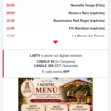
02:00
Nouvelle Vouge (Film)
09:00
Rosso e Nero (repliche)
10:30
Buonissimo Red Roger (repliche)
12:00
Fili Meridiani (repliche)
13:00
La Mappa dei Piaceri
14:00
LabNews
17:00
LabNews (replica)
LABTV
e anche sul digitale terrestre
18:30
Di Faccia e di Profilo (repliche)
CANALE 84
(in Campania)
CANALE 268
(DDT Nazionale)
19:30
LabNews (Diretta)
E sulla nostra
APP
21:00
Free Sport
23:00
LabNews (replica)