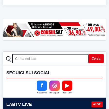
CERCA
Cerca
SEGUICI SUI SOCIAL
f
◎
▶
Facebook
Instagram
YouTube
LABTV LIVE
LIVE