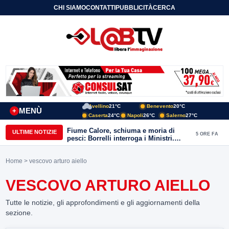
CHI SIAMO
CONTATTI
PUBBLICITÀ
CERCA
Avellino
21°C
Benevento
20°C
MENÙ
+
Caserta
24°C
Napoli
26°C
Salerno
27°C
Fiume Calore, schiuma e moria di
ULTIME NOTIZIE
5 ORE FA
pesci: Borrelli interroga i Ministri.
“Benevento paga l’assenza del
depuratore
Home
> vescovo arturo aiello
VESCOVO ARTURO AIELLO
Tutte le notizie, gli approfondimenti e gli aggiornamenti della
sezione.