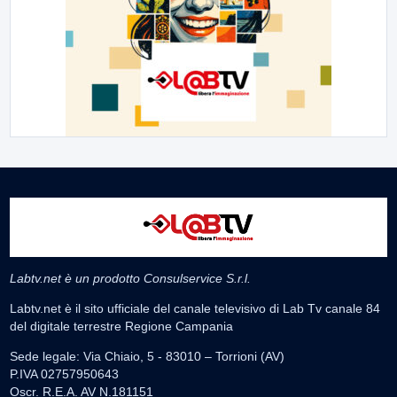
Labtv.net è un prodotto Consulservice S.r.l.
Labtv.net è il sito ufficiale del canale televisivo di Lab Tv canale 84
del digitale terrestre Regione Campania
Sede legale: Via Chiaio, 5 - 83010 – Torrioni (AV)
P.IVA 02757950643
Oscr. R.E.A. AV N.181151