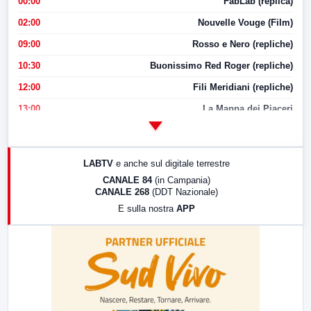
00:00
FabLab (replica)
02:00
Nouvelle Vouge (Film)
09:00
Rosso e Nero (repliche)
10:30
Buonissimo Red Roger (repliche)
12:00
Fili Meridiani (repliche)
13:00
La Mappa dei Piaceri
14:00
LabNews
17:00
LabNews (replica)
LABTV
e anche sul digitale terrestre
18:30
Di Faccia e di Profilo (repliche)
CANALE 84
(in Campania)
CANALE 268
(DDT Nazionale)
19:30
LabNews (Diretta)
E sulla nostra
APP
21:00
Free Sport
23:00
LabNews (replica)