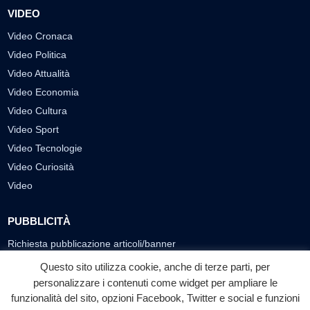
VIDEO
Video Cronaca
Video Politica
Video Attualità
Video Economia
Video Cultura
Video Sport
Video Tecnologie
Video Curiosità
Video
PUBBLICITÀ
Richiesta pubblicazione articoli/banner
Questo sito utilizza cookie, anche di terze parti, per
SEGUICI SUI SOCIAL
personalizzare i contenuti come widget per ampliare le
funzionalità del sito, opzioni Facebook, Twitter e social e funzioni
f
◎
▶