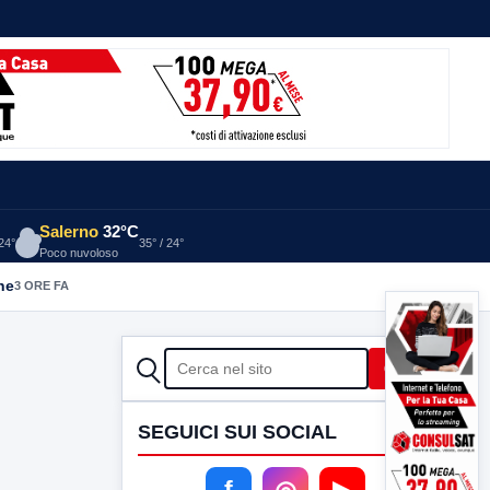
Salerno
32°C
 24°
35° / 24°
Poco nuvoloso
he
3 ORE FA
CERCA
Cerca
SEGUICI SUI SOCIAL
f
◎
▶