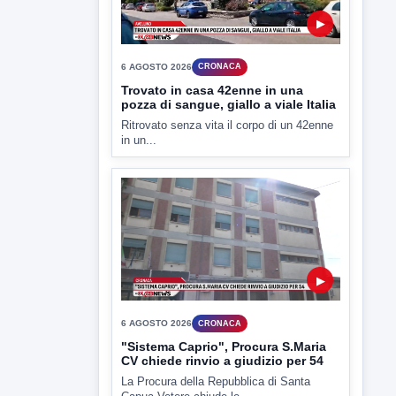
▶
6 AGOSTO 2026
CRONACA
Trovato in casa 42enne in una
pozza di sangue, giallo a viale Italia
Ritrovato senza vita il corpo di un 42enne
in un...
▶
6 AGOSTO 2026
CRONACA
"Sistema Caprio", Procura S.Maria
CV chiede rinvio a giudizio per 54
La Procura della Repubblica di Santa
Capua Vetere chiude le...