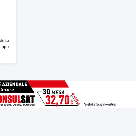
elese
seppe
...