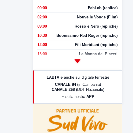
00:00
FabLab (replica)
02:00
Nouvelle Vouge (Film)
09:00
Rosso e Nero (repliche)
10:30
Buonissimo Red Roger (repliche)
12:00
Fili Meridiani (repliche)
13:00
La Mappa dei Piaceri
14:00
LabNews
17:00
LabNews (replica)
LABTV
e anche sul digitale terrestre
18:30
Di Faccia e di Profilo (repliche)
CANALE 84
(in Campania)
CANALE 268
(DDT Nazionale)
19:30
LabNews (Diretta)
E sulla nostra
APP
21:00
Free Sport
23:00
LabNews (replica)