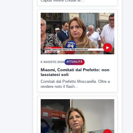
▶
6 AGOSTO 2026
ATTUALITÀ
Miasmi, Comitati dal Prefetto: non
lasciateci soli
Comitati dal Prefetto Moscarella. Oltre a
rendere noto il flash...
▶