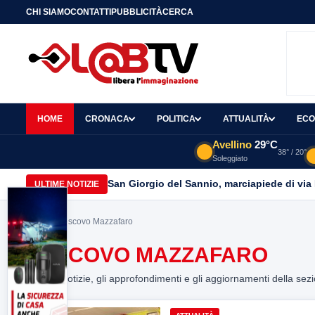
CHI SIAMO
CONTATTI
PUBBLICITÀ
CERCA
HOME
CRONACA
POLITICA
ATTUALITÀ
ECO
Avellino
29°C
38° / 20°
Soleggiato
San Giorgio del Sannio, marciapiede di via
ULTIME NOTIZIE
Home
> Vescovo Mazzafaro
VESCOVO MAZZAFARO
Tutte le notizie, gli approfondimenti e gli aggiornamenti della sez