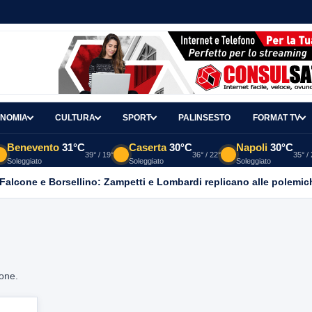
NOMIA
CULTURA
SPORT
PALINSESTO
FORMAT TV
Benevento
31°C
Caserta
30°C
Napoli
30°C
39° / 19°
36° / 22°
35° /
Soleggiato
Soleggiato
Soleggiato
 Falcone e Borsellino: Zampetti e Lombardi replicano alle polemic
ione.