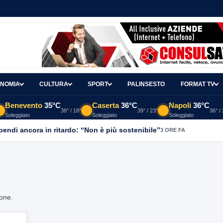
NOMIA
CULTURA
SPORT
PALINSESTO
FORMAT TV
Benevento
35°C
Caserta
36°C
Napoli
36°C
38° / 18°
39° / 23°
36° /
Soleggiato
Soleggiato
Soleggiato
ipendi ancora in ritardo: “Non è più sostenibile”
3 ORE FA
ione.