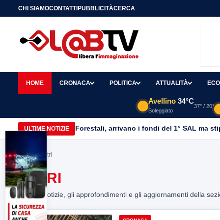
CHI SIAMO
CONTATTI
PUBBLICITÀ
CERCA
HOME
CRONACA
POLITICA
ATTUALITÀ
ECO
Avellino
34°C
37° / 20°
Soleggiato
Forestali, arrivano i fondi del 1° SAL ma st
ULTIME NOTIZIE
Home
> vetri
VETRI
Tutte le notizie, gli approfondimenti e gli aggiornamenti della sez