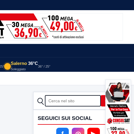
Salerno
36°C
 25°
36° / 25°
Soleggiato
CERCA
Cerca
SEGUICI SUI SOCIAL
f
◎
▶