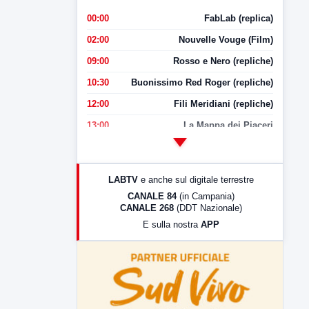
00:00
FabLab (replica)
02:00
Nouvelle Vouge (Film)
09:00
Rosso e Nero (repliche)
10:30
Buonissimo Red Roger (repliche)
12:00
Fili Meridiani (repliche)
13:00
La Mappa dei Piaceri
14:00
LabNews
17:00
LabNews (replica)
LABTV
e anche sul digitale terrestre
18:30
Di Faccia e di Profilo (repliche)
CANALE 84
(in Campania)
CANALE 268
(DDT Nazionale)
19:30
LabNews (Diretta)
E sulla nostra
APP
21:00
Free Sport
23:00
LabNews (replica)