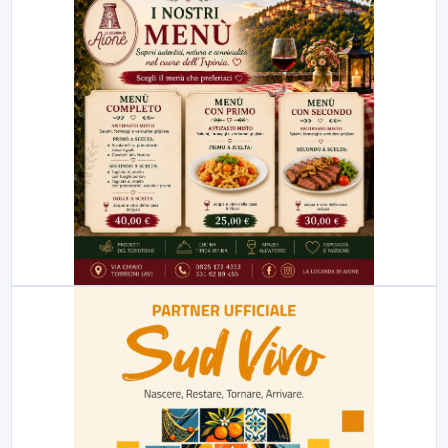
23:00
LabNews (replica)