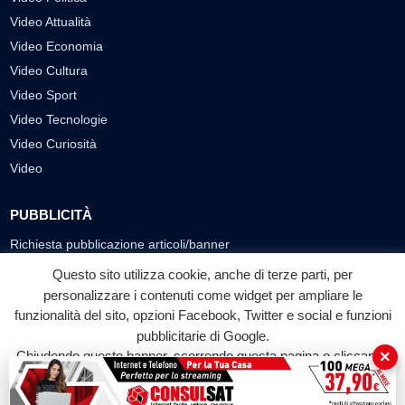
Video Attualità
Video Economia
Video Cultura
Video Sport
Video Tecnologie
Video Curiosità
Video
PUBBLICITÀ
Richiesta pubblicazione articoli/banner
Questo sito utilizza cookie, anche di terze parti, per
SEGUICI SUI SOCIAL
personalizzare i contenuti come widget per ampliare le
f
◎
▶
funzionalità del sito, opzioni Facebook, Twitter e social e funzioni
pubblicitarie di Google.
Facebook
Instagram
YouTube
×
Chiudendo questo banner, scorrendo questa pagina o cliccando
su qualunque suo elemento acconsenti all'uso dei cookie.
© 2026 LABTV - Tutti i diritti riservati
Accetta