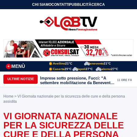
CHI SIAMO
CONTATTI
PUBBLICITÀ
CERCA
Avellino
21°C
Benevento
21°C
MENÙ
+
Caserta
25°C
Napoli
27°C
Salerno
27°C
Imprese sotto pressione, Fucci: “A
ULTIME NOTIZIE
11 ORE FA
settembre mobilitazione da Benevento
e Avellino”
Home
> VI Giornata nazionale per la sicurezza delle cure e della persona
assistita
VI GIORNATA NAZIONALE
PER LA SICUREZZA DELLE
CURE E DELLA PERSONA