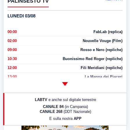
PALINSESTO TV
LUNEDI 03/08
00:00
FabLab (replica)
02:00
Nouvelle Vouge (Film)
09:00
Rosso e Nero (repliche)
10:30
Buonissimo Red Roger (repliche)
12:00
Fili Meridiani (repliche)
13:00
La Mappa dei Piaceri
14:00
LabNews
17:00
LabNews (replica)
LABTV
e anche sul digitale terrestre
18:30
Di Faccia e di Profilo (repliche)
CANALE 84
(in Campania)
CANALE 268
(DDT Nazionale)
19:30
LabNews (Diretta)
E sulla nostra
APP
21:00
Free Sport