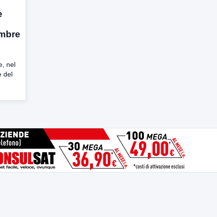
e
embre
, nel
e del