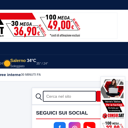
Salerno
34°C
 24°
35° / 24°
Soleggiato
aree interne
30 MINUTI FA
CERCA
Cerca
SEGUICI SUI SOCIAL
f
◎
▶