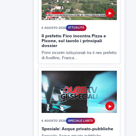
▶
6 AGOSTO 2026
CRONACA
Assunzioni sotto minaccia,
estorsione e usura: in carcere Sepe
e De Paola
In carcere i due affiliati al clan Pagnozzi
accusati di...
▶
6 AGOSTO 2026
ATTUALITÀ
Il prefetto Fico incontra Pizza e
Picone, sul tavolo i principali
dossier