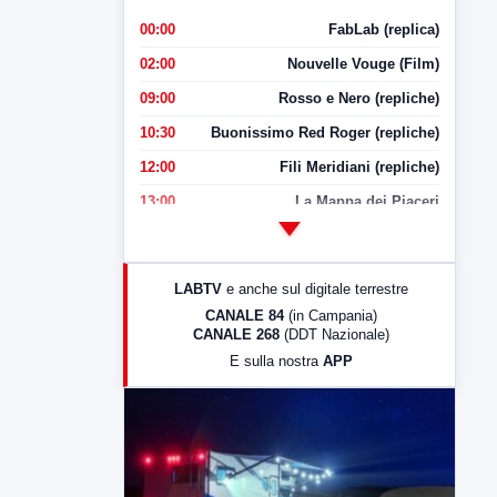
00:00
FabLab (replica)
02:00
Nouvelle Vouge (Film)
09:00
Rosso e Nero (repliche)
10:30
Buonissimo Red Roger (repliche)
12:00
Fili Meridiani (repliche)
13:00
La Mappa dei Piaceri
14:00
LabNews
17:00
LabNews (replica)
LABTV
e anche sul digitale terrestre
18:30
Di Faccia e di Profilo (repliche)
CANALE 84
(in Campania)
CANALE 268
(DDT Nazionale)
19:30
LabNews (Diretta)
E sulla nostra
APP
21:00
Free Sport
23:00
LabNews (replica)