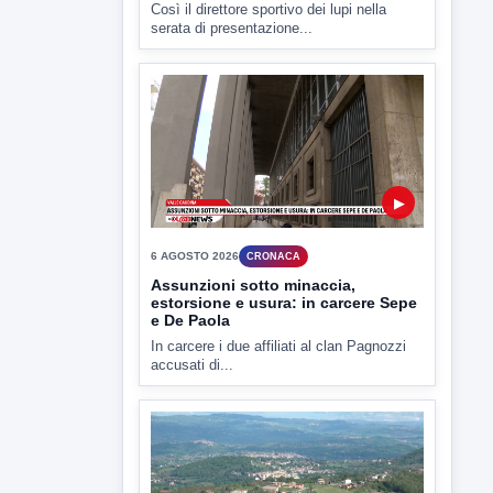
TUTTI I VIDEO
▶
6 AGOSTO 2026
SPORT SERIE B
Avellino Calcio. Aiello: "Non
abbiamo fretta di completare la
rosa"
Così il direttore sportivo dei lupi nella
serata di presentazione...