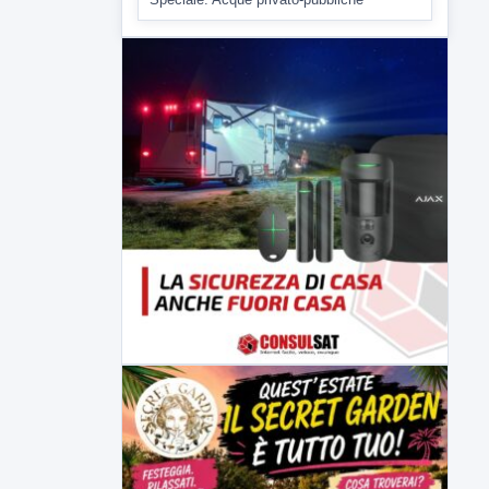
Primi incontri istituzionali tra il neo prefetto
di Avellino, Franca...
▶
6 AGOSTO 2026
SPECIALE LABTV
Speciale: Acque privato-pubbliche
Speciale: Acque privato-pubbliche