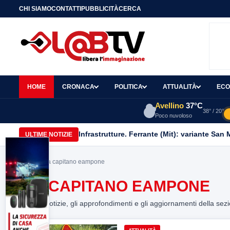
CHI SIAMO
CONTATTI
PUBBLICITÀ
CERCA
HOME
CRONACA
POLITICA
ATTUALITÀ
ECO
Avellino
37°C
38° / 20°
Poco nuvoloso
Infrastrutture. Ferrante (Mit): variante San
ULTIME NOTIZIE
Home
> via capitano eampone
VIA CAPITANO EAMPONE
Tutte le notizie, gli approfondimenti e gli aggiornamenti della sez