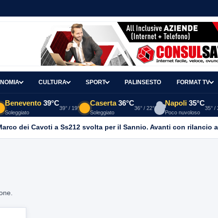
NOMIA
CULTURA
SPORT
PALINSESTO
FORMAT TV
Benevento
39°C
Caserta
36°C
Napoli
35°C
39° / 19°
36° / 22°
35° /
Soleggiato
Soleggiato
Poco nuvoloso
 Marco dei Cavoti a Ss212 svolta per il Sannio. Avanti con rilancio 
ione.