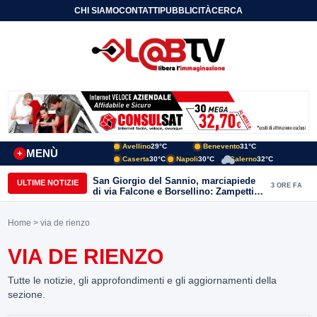
CHI SIAMO
CONTATTI
PUBBLICITÀ
CERCA
Avellino
29°C
Benevento
31°C
MENÙ
+
Caserta
30°C
Napoli
30°C
Salerno
32°C
San Giorgio del Sannio, marciapiede
ULTIME NOTIZIE
3 ORE FA
di via Falcone e Borsellino: Zampetti e
Lombardi replicano alle polemiche
Home
> via de rienzo
VIA DE RIENZO
Tutte le notizie, gli approfondimenti e gli aggiornamenti della
sezione.