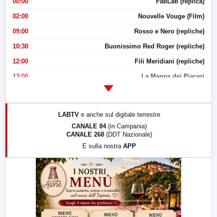
00:00
FabLab (replica)
02:00
Nouvelle Vouge (Film)
09:00
Rosso e Nero (repliche)
10:30
Buonissimo Red Roger (repliche)
12:00
Fili Meridiani (repliche)
13:00
La Mappa dei Piaceri
14:00
LabNews
17:00
LabNews (replica)
LABTV
e anche sul digitale terrestre
18:30
Di Faccia e di Profilo (repliche)
CANALE 84
(in Campania)
CANALE 268
(DDT Nazionale)
19:30
LabNews (Diretta)
E sulla nostra
APP
21:00
Free Sport
23:00
LabNews (replica)