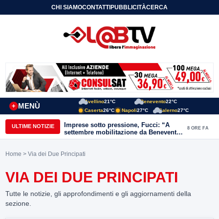
CHI SIAMO
CONTATTI
PUBBLICITÀ
CERCA
Avellino
21°C
Benevento
22°C
MENÙ
+
Caserta
26°C
Napoli
27°C
Salerno
27°C
Imprese sotto pressione, Fucci: “A
ULTIME NOTIZIE
8 ORE FA
settembre mobilitazione da Benevento
e Avellino”
Home
> Via dei Due Principati
VIA DEI DUE PRINCIPATI
Tutte le notizie, gli approfondimenti e gli aggiornamenti della
sezione.