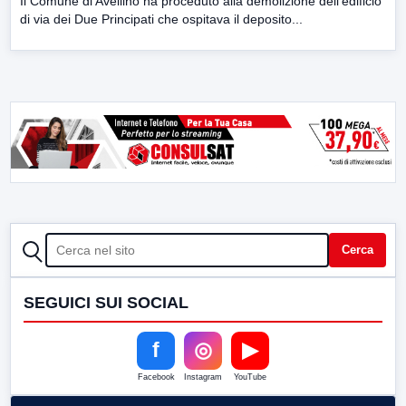
Il Comune di Avellino ha proceduto alla demolizione dell’edificio
di via dei Due Principati che ospitava il deposito...
CERCA
Cerca
SEGUICI SUI SOCIAL
f
◎
▶
Facebook
Instagram
YouTube