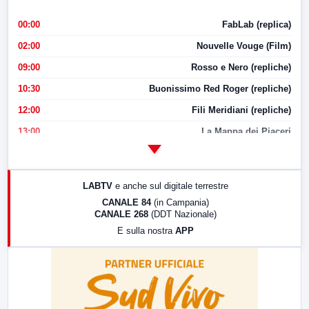
00:00
FabLab (replica)
02:00
Nouvelle Vouge (Film)
09:00
Rosso e Nero (repliche)
10:30
Buonissimo Red Roger (repliche)
12:00
Fili Meridiani (repliche)
13:00
La Mappa dei Piaceri
14:00
LabNews
17:00
LabNews (replica)
LABTV
e anche sul digitale terrestre
18:30
Di Faccia e di Profilo (repliche)
CANALE 84
(in Campania)
CANALE 268
(DDT Nazionale)
19:30
LabNews (Diretta)
E sulla nostra
APP
21:00
Free Sport
23:00
LabNews (replica)