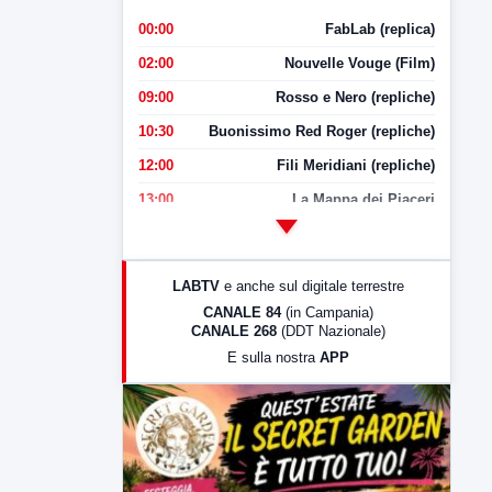
00:00
FabLab (replica)
02:00
Nouvelle Vouge (Film)
09:00
Rosso e Nero (repliche)
10:30
Buonissimo Red Roger (repliche)
12:00
Fili Meridiani (repliche)
13:00
La Mappa dei Piaceri
14:00
LabNews
17:00
LabNews (replica)
LABTV
e anche sul digitale terrestre
18:30
Di Faccia e di Profilo (repliche)
CANALE 84
(in Campania)
CANALE 268
(DDT Nazionale)
19:30
LabNews (Diretta)
E sulla nostra
APP
21:00
Free Sport
23:00
LabNews (replica)