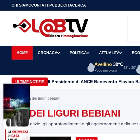
CHI SIAMO
CONTATTI
PUBBLICITÀ
CERCA
HOME
CRONACA
POLITICA
ATTUALITÀ
ECO
Avellino
38°C
38° / 20°
Poco nuvoloso
Il Presidente di ANCE Benevento Flavian B
ULTIME NOTIZIE
Home
> via dei liguri bebiani
VIA DEI LIGURI BEBIANI
Tutte le notizie, gli approfondimenti e gli aggiornamenti della sez