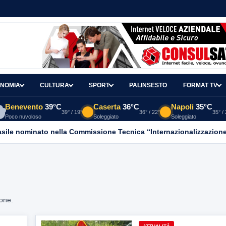
NOMIA
CULTURA
SPORT
PALINSESTO
FORMAT TV
Benevento
39°C
Caserta
36°C
Napoli
35°C
39° / 19°
36° / 22°
35° /
Poco nuvoloso
Soleggiato
Soleggiato
asile nominato nella Commissione Tecnica “Internazionalizzazione
ione.