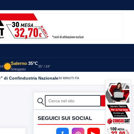
Salerno
35°C
 24°
35° / 24°
Soleggiato
” di Confindustria Nazionale
30 MINUTI FA
CERCA
Cerca
SEGUICI SUI SOCIAL
f
◎
▶