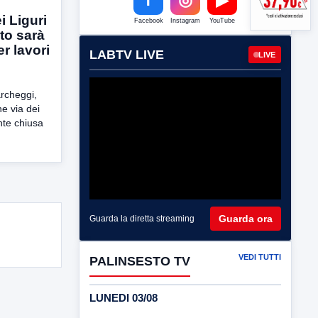
i Liguri
Facebook
Instagram
YouTube
to sarà
er lavori
LABTV LIVE
LIVE
archeggi,
he via dei
nte chiusa
Guarda ora
Guarda la diretta streaming
VEDI TUTTI
PALINSESTO TV
LUNEDI 03/08