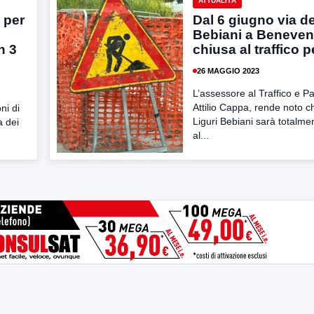
ATTUALITÀ
 per
Dal 6 giugno via de
Bebiani a Beneven
n 3
chiusa al traffico p
26 MAGGIO 2023
L’assessore al Traffico e P
Attilio Cappa, rende noto c
ni di
Liguri Bebiani sarà totalme
a dei
al...