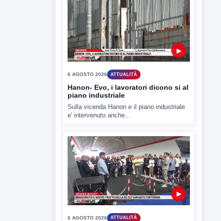
D'Ambrosio: continuiamo a lavorare
L'assessore comunale alla Cultura di
Mirabella Eclano, Raffaella Rita
D'Ambrosio,...
▶
6 AGOSTO 2026
ATTUALITÀ
Hanon- Evo, i lavoratori dicono si al
piano industriale
Sulla vicenda Hanon e il piano industriale
e' intervenuto anche...