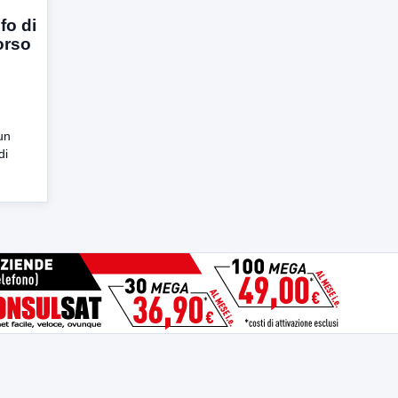
fo di
orso
un
di