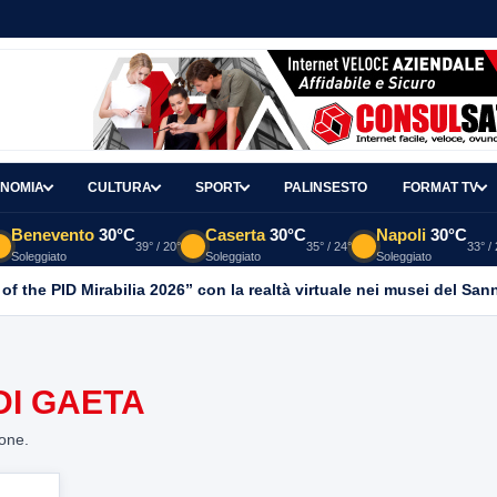
NOMIA
CULTURA
SPORT
PALINSESTO
FORMAT TV
Benevento
30°C
Caserta
30°C
Napoli
30°C
39° / 20°
35° / 24°
33° /
Soleggiato
Soleggiato
Soleggiato
 of the PID Mirabilia 2026” con la realtà virtuale nei musei del San
DI GAETA
ione.