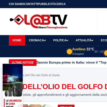
CHI SIAMO
CONTATTI
PUBBLICITÀ
CERCA
HOME
CRONACA
POLITICA
ATTUALITÀ
ECO
Avellino
31°C
36° / 20°
Soleggiato
Sannio Europa primo in Italia: vince il “Top
ULTIME NOTIZIE
Home
> Via dell’Olio del Golfo di Gaeta
VIA DELL’OLIO DEL GOLFO 
Tutte le notizie, gli approfondimenti e gli aggiornamenti della sez