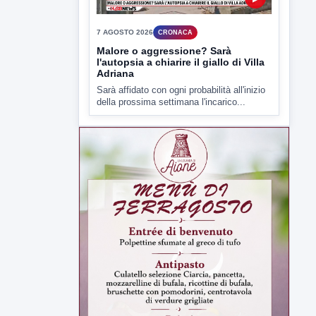
▶
7 AGOSTO 2026
CRONACA
Malore o aggressione? Sarà
l'autopsia a chiarire il giallo di Villa
Adriana
Sarà affidato con ogni probabilità all'inizio
della prossima settimana l'incarico...