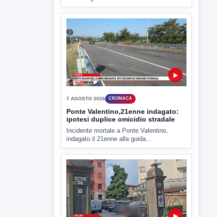
criticità igienico-sanitaria nel...
▶
7 AGOSTO 2026
CRONACA
Ponte Valentino,21enne indagato:
ipotesi duplice omicidio stradale
Incidente mortale a Ponte Valentino,
indagato il 21enne alla guida...