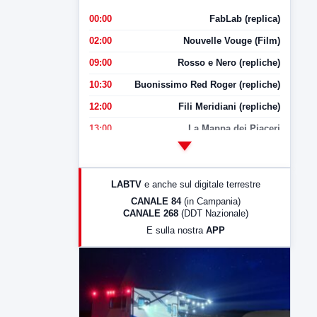
00:00
FabLab (replica)
02:00
Nouvelle Vouge (Film)
09:00
Rosso e Nero (repliche)
10:30
Buonissimo Red Roger (repliche)
12:00
Fili Meridiani (repliche)
13:00
La Mappa dei Piaceri
14:00
LabNews
17:00
LabNews (replica)
LABTV
e anche sul digitale terrestre
18:30
Di Faccia e di Profilo (repliche)
CANALE 84
(in Campania)
CANALE 268
(DDT Nazionale)
19:30
LabNews (Diretta)
E sulla nostra
APP
21:00
Free Sport
23:00
LabNews (replica)