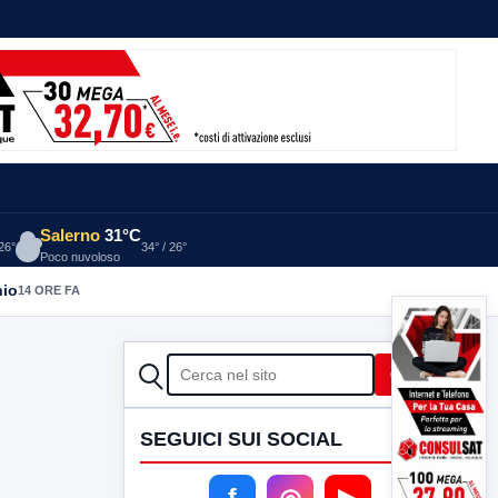
Salerno
31°C
 26°
34° / 26°
Poco nuvoloso
nio
14 ORE FA
CERCA
Cerca
SEGUICI SUI SOCIAL
f
◎
▶