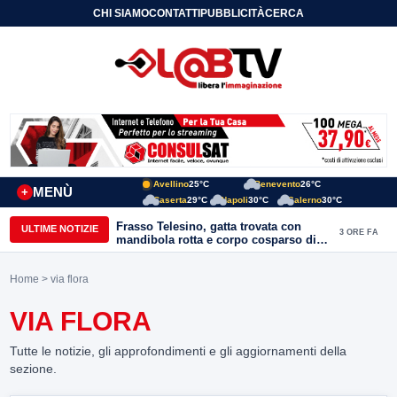
CHI SIAMO
CONTATTI
PUBBLICITÀ
CERCA
Avellino
25°C
Benevento
26°C
MENÙ
+
Caserta
29°C
Napoli
30°C
Salerno
30°C
Frasso Telesino, gatta trovata con
ULTIME NOTIZIE
3 ORE FA
mandibola rotta e corpo cosparso di
colla: “Atto di inaudita crudeltà”
Home
> via flora
VIA FLORA
Tutte le notizie, gli approfondimenti e gli aggiornamenti della
sezione.