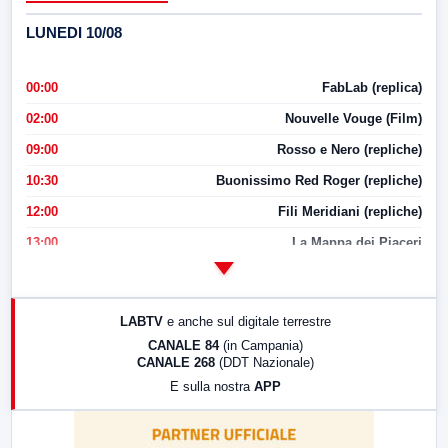
LUNEDI 10/08
00:00
FabLab (replica)
02:00
Nouvelle Vouge (Film)
09:00
Rosso e Nero (repliche)
10:30
Buonissimo Red Roger (repliche)
12:00
Fili Meridiani (repliche)
13:00
La Mappa dei Piaceri
14:00
LabNews
17:00
LabNews (replica)
LABTV
e anche sul digitale terrestre
18:30
Di Faccia e di Profilo (repliche)
CANALE 84
(in Campania)
CANALE 268
(DDT Nazionale)
19:30
LabNews (Diretta)
E sulla nostra
APP
21:00
Free Sport
23:00
LabNews (replica)